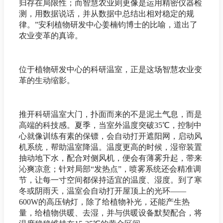
归存在局限性；而智慧农业则更像是运用精密仪器检
测，用数据说话，并从数据中总结出相对稳定的规
律。”安利植物研发中心姜楠钧博士的比喻，道出了
农业变革的真谛。
位于植物研发中心的科研温室，正是这场智慧农业变
革的生动缩影。
推开科研温室大门，扑面而来的不是泥土气息，而是
高端的科技感。夏季，当室外温度突破35℃，控制中
心就像训练有素的保镖，会自动打开遮阳网，启动风
机系统，帮助温室降温。温度更高的时候，湿帘装置
抽动地下水，配合对侧风机，便会有薄雾升起，带来
沁爽凉意；针对局部“发热点”，喷雾系统还会精准调
节，让每一寸空间都保持适宜的温度、湿度。到了寒
冬或阴雨天，温室会自动打开屋顶上的光环——
600W的高压钠灯，除了给植物补光，还能产生热
量，给植物供暖、去湿，并与供暖设备默契配合，将