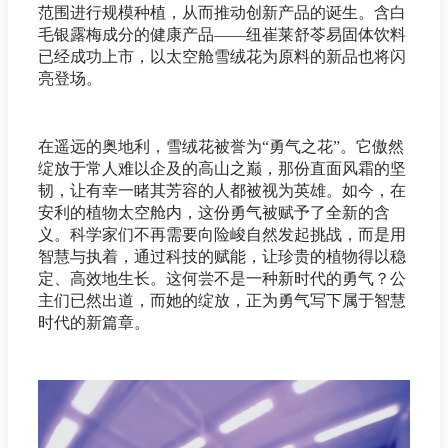
范围进行规模种植，从而推动创新产品的诞生。含白
毛银露梅成分的健康产品——纽崔莱舒苓易固体饮料
已经成功上市，以太空舱雪绒花为原料的新品也将闪
亮登场。
在遥远的奥地利，雪绒花被誉为“勇气之花”。它傲然
绽放于常人难以企及的高山之巅，那份直面风霜的坚
韧，让有幸一睹其芳容的人都被视为英雄。如今，在
安利的植物太空舱内，这份勇气被赋予了全新的含
义。科学家们不再需要向险峻自然发起挑战，而是用
智慧与执着，通过科技的赋能，让珍贵的植物得以稳
定、高效地生长。这何尝不是一种新时代的勇气？公
主们已然出道，而她的绽放，正为勇气写下属于智慧
时代的新篇章。