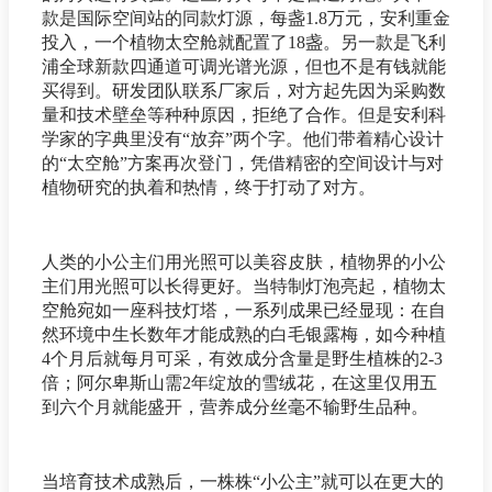
款是国际空间站的同款灯源，每盏1.8万元，安利重金
投入，一个植物太空舱就配置了18盏。另一款是飞利
浦全球新款四通道可调光谱光源，但也不是有钱就能
买得到。研发团队联系厂家后，对方起先因为采购数
量和技术壁垒等种种原因，拒绝了合作。但是安利科
学家的字典里没有“放弃”两个字。他们带着精心设计
的“太空舱”方案再次登门，凭借精密的空间设计与对
植物研究的执着和热情，终于打动了对方。
人类的小公主们用光照可以美容皮肤，植物界的小公
主们用光照可以长得更好。当特制灯泡亮起，植物太
空舱宛如一座科技灯塔，一系列成果已经显现：在自
然环境中生长数年才能成熟的白毛银露梅，如今种植
4个月后就每月可采，有效成分含量是野生植株的2-3
倍；阿尔卑斯山需2年绽放的雪绒花，在这里仅用五
到六个月就能盛开，营养成分丝毫不输野生品种。
当培育技术成熟后，一株株“小公主”就可以在更大的