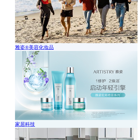
雅姿®美容化妆品
家居科技