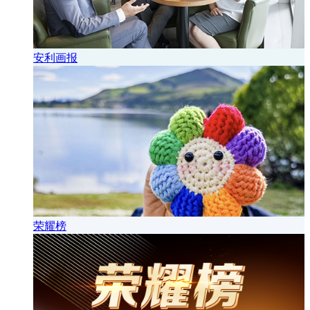
安利画报
荣耀榜