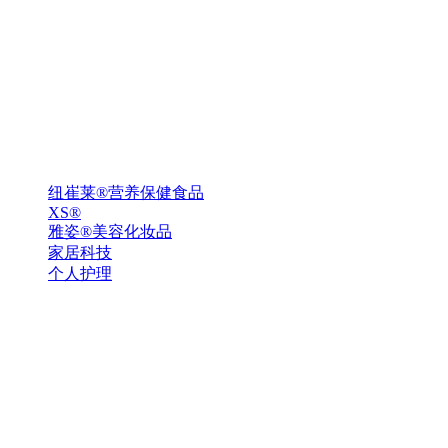
纽崔莱®营养保健食品
XS®
雅姿®美容化妆品
家居科技
个人护理