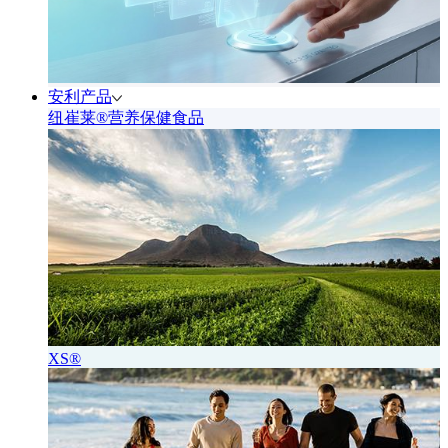
安利产品
纽崔莱®营养保健食品
XS®