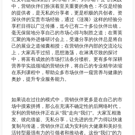
中，营销伙伴们扮演着至关重要的角色：不仅是经验
的提供者，是无私的分享者，更是积极的共创者。资
深伙伴的宝贵市场经验，通过《涟漪》这样的经验分
享栏目得以广泛传播，迄今已有二十多位伙伴出镜，
毫无保留地分享自己的市场心得与制胜之道；在菁英
汇聚的海外进修研讨会上，受邀分享的伙伴总是将自
己的展业之道倾囊相授；在营销伙伴内部的交流论坛
上，大家高手过招，思想激荡，在淋漓尽致的探讨
中，将富有成效的市场打法条分缕析。更有多年深耕
营养学实战领域的营销伙伴，将自己的专业精华浓缩
在系列课程中，帮助众多市场伙伴一窥营养与健康的
奥妙，提升专业服务能力。
如果说在过往的模式中，营销伙伴更多是在自己的市
场中摸索拼搏，那么在充满不确定性的后网络时代，
安利的营销伙伴正在从“我”走向“我们”。大家互相激
发、彼此借鉴、无私分享，让先进的生产力得以快速
复制与传递，营销伙伴正成为安利向大健康和美好生
活转型最强有力的引领者和推动者。这份“我们”的力