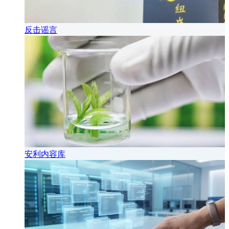
反击谣言
安利内容库