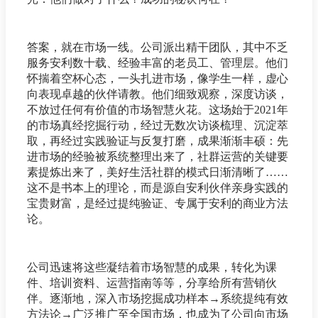
答案，就在市场一线。公司派出精干团队，其中不乏
服务安利数十载、经验丰富的老员工、管理层。他们
怀揣着空杯心态，一头扎进市场，像学生一样，虚心
向表现卓越的伙伴请教。他们细致观察，深度访谈，
不放过任何有价值的市场智慧火花。这场始于2021年
的市场真经挖掘行动，经过无数次访谈梳理、沉淀萃
取，再经过实践验证与反复打磨，成果渐渐丰硕：先
进市场的经验被系统整理出来了，社群运营的关键要
素提炼出来了，美好生活社群的模式日渐清晰了……
这不是书本上的理论，而是源自安利伙伴亲身实践的
宝贵财富，是经过提纯验证、专属于安利的商业方法
论。
公司迅速将这些凝结着市场智慧的成果，转化为课
件、培训资料、运营指南等等，分享给所有营销伙
伴。逐渐地，深入市场挖掘成功样本→系统提纯有效
方法论→广泛推广至全国市场，也成为了公司向市场