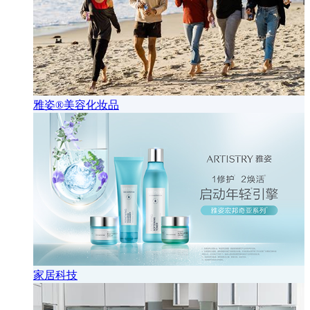
雅姿®美容化妆品
家居科技