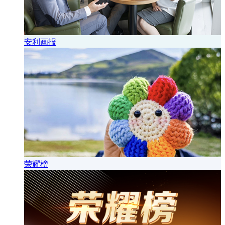
安利画报
荣耀榜