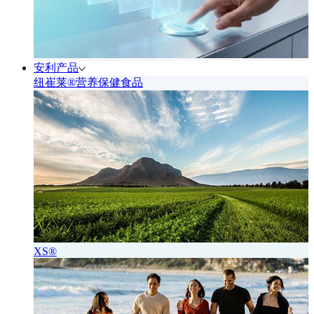
安利产品
纽崔莱®营养保健食品
XS®