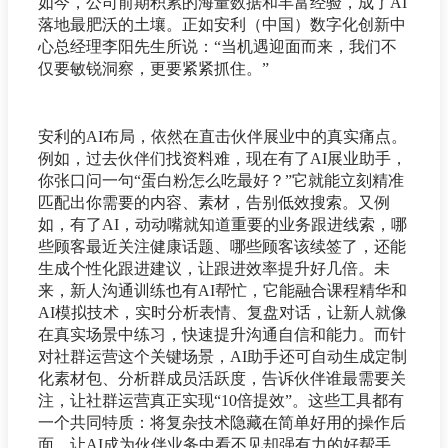
如今，公司前期积累的海量数据和丰富经验，成了AI
落地最肥沃的土壤。正如安利（中国）数字化创新中
心总经理李阳先生所说：“当机遇迎面而来，我们不
仅要敏锐洞察，更要紧紧抓住。”
安利的AI布局，依然在直击伙伴展业中的真实痛点。
例如，过去伙伴们找资料难，现在有了AI展业助手，
你张口问一句“蛋白粉怎么吃最好？”它就能立刻精准
匹配出你需要的内容、素材，告别低效搜索。又例
如，有了AI，动动嘴就知道重要的业务跟进线索，哪
些顾客最近关注健康话题、哪些顾客该续签了，还能
生成个性化跟进建议，让跟进效率提升好几倍。未
来，新人沟通训练也有AI帮忙，它能融合课程精华和
AI模拟技术，实时分析表情、复盘对话，让新人就像
在真实场景中练习，快速提升沟通自信和能力。而针
对社群运营这个关键场景，AI助手还可自动生成定制
化素材包、分析群成员活跃度，告诉伙伴谁最需要关
注，让社群运营真正实现“10倍提效”。这些工具都有
一个共同特质：将复杂技术隐藏在简单好用的操作后
面，让AI成为伙伴业务中看不见却强有力的好帮手。