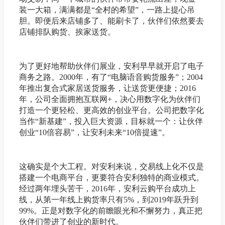
装一大箱，满满都是“全村的希望”，一路上提心吊
胆。即便后来店铺多了、能刷卡了，伙伴们依然要去
店铺排队购货、挨家送货。
为了更好地帮助伙伴们展业，安利早早就开启了电子
商务之路。2000年，有了“电脑语音购货服务”；2004
年推出复合式家居送货服务，让送货更便捷；2016
年，公司全面拥抱互联网+，决心用数字化为伙伴们
打造一个更轻松、更高效的创业平台。公司把数字化
当作“新基建”，投入巨大资源，目标就一个：让伙伴
创业“10倍容易”，让安利未来“10倍提速”。
这确实是个大工程。对安利来说，交易线上化不仅是
搭建一个电商平台，更要符合安利独特的商业模式。
经过两年埋头苦干，2016年，安利云购平台成功上
线，从第一年线上购货率只有5%，到2019年跃升到
99%。正是对数字化的前瞻眼光和不懈努力，真正把
伙伴们带进了创业的新时代。