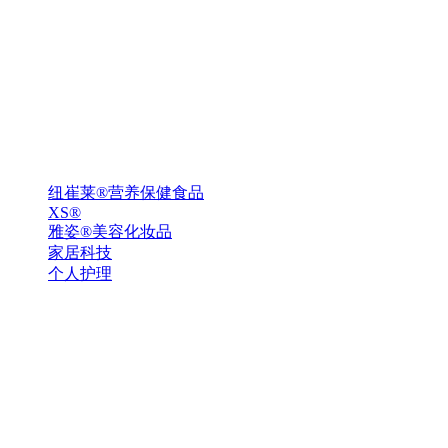
纽崔莱®营养保健食品
XS®
雅姿®美容化妆品
家居科技
个人护理