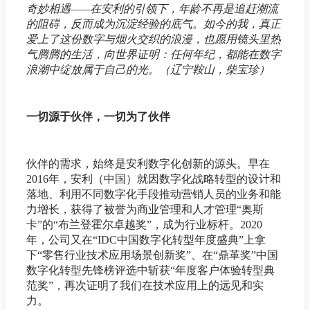
奇妙相遇——在安利的引领下，年龄不再是追赶潮流
的阻碍，反而成为沉淀经验的底气。如今的我，真正
爱上了这份数字与烟火交织的浪漫，也愿用镜头里热
气腾腾的生活，向世界证明：任何年纪，都能在数字
浪潮中绽放属于自己的光。（辽宁鞍山，柴宝珍）
一切源于伙伴，一切为了伙伴
伙伴的需求，始终是安利数字化创新的源头。早在
2016年，安利（中国）就因数字化战略转型的设计和
落地、利用不同数字化手段推动营销人员的业务和能
力增长，获得了被誉为商业管理和人才管理“奥斯
卡”的“布兰登霍尔卓越奖”，成为行业标杆。2020
年，公司又在“IDC中国数字化转型年度盛典”上拿
下“零售行业技术应用场景创新奖”、在“鼎革奖”中国
数字化转型先锋榜评选中斩获“年度客户体验转型典
范奖”，再次证明了我们在技术应用上的远见和实
力。