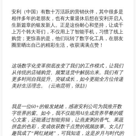
安利（中国）有数十万活跃的营销伙伴，其中很多是
相伴多年的老朋友，也有大量退休后想在安利开启人
生新篇章的银发新人。正是这份耐心和坚持，让成千
上万个韩大哥们，不仅用上了智能手机，习惯了线上
购货；更惊喜的是，他们玩转了数字化工具，在朋友
圈里晒出自己的精彩生活，收获满满点赞！
这场数字化变革彻底改变了我们的工作模式，让我们
从传统的店铺购货、频繁送货中解脱出来。我们有了
更多时间自我提升、突破成长，如今更能全方位传递
美好生活理念。（云南昆明，张劼）
我是一位60+的银发姥姥，感谢安利公司为我推开数
字世界的窗。如今，我不仅能用AI生成营养早餐的暖
心文案，还能通过智能剪辑，让燕麦粥的香气、果蔬
拼盘的色彩，变成收获数千点赞的视频故事。女儿打
趣我成了“网红姥姥”，可我知道，这是岁月与时代的