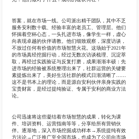
答案，就在市场一线。公司派出精干团队，其中不乏
服务安利数十载、经验丰富的老员工、管理层。他们
怀揣着空杯心态，一头扎进市场，像学生一样，虚心
向表现卓越的伙伴请教。他们细致观察，深度访谈，
不放过任何有价值的市场智慧火花。这场始于2021年
的市场真经挖掘行动，经过无数次访谈梳理、沉淀萃
取，再经过实践验证与反复打磨，成果渐渐丰硕：先
进市场的经验被系统整理出来了，社群运营的关键要
素提炼出来了，美好生活社群的模式日渐清晰了……
这不是书本上的理论，而是源自安利伙伴亲身实践的
宝贵财富，是经过提纯验证、专属于安利的商业方法
论。
公司迅速将这些凝结着市场智慧的成果，转化为课
件、培训资料、运营指南等等，分享给所有营销伙
伴。逐渐地，深入市场挖掘成功样本→系统提纯有效
方法论→广泛推广至全国市场，也成为了公司向市场