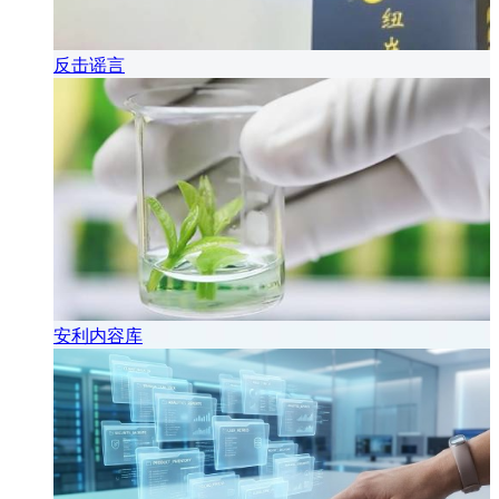
反击谣言
安利内容库