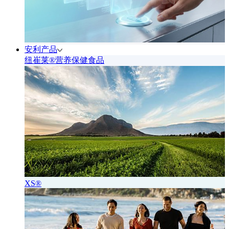
安利产品
纽崔莱®营养保健食品
XS®