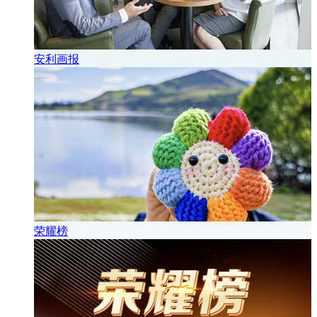
安利画报
荣耀榜