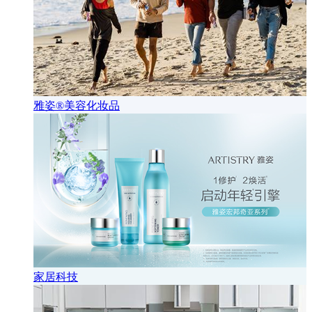
雅姿®美容化妆品
家居科技