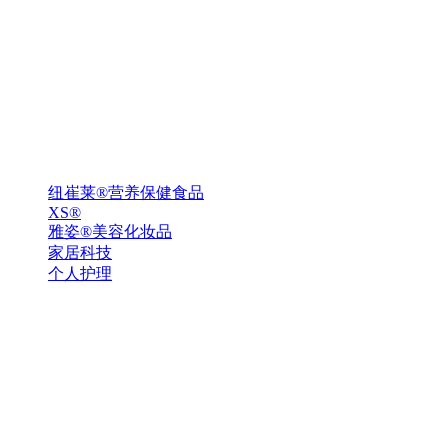
纽崔莱®营养保健食品
XS®
雅姿®美容化妆品
家居科技
个人护理