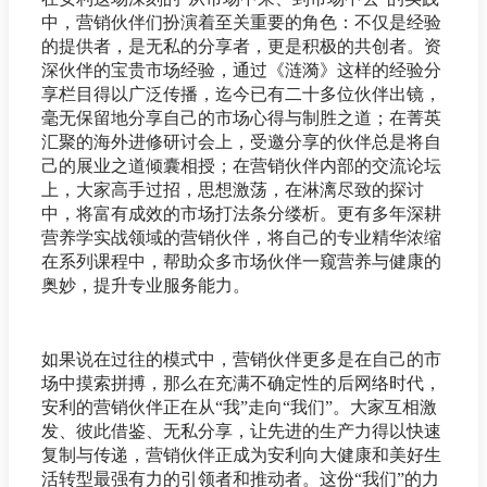
中，营销伙伴们扮演着至关重要的角色：不仅是经验
的提供者，是无私的分享者，更是积极的共创者。资
深伙伴的宝贵市场经验，通过《涟漪》这样的经验分
享栏目得以广泛传播，迄今已有二十多位伙伴出镜，
毫无保留地分享自己的市场心得与制胜之道；在菁英
汇聚的海外进修研讨会上，受邀分享的伙伴总是将自
己的展业之道倾囊相授；在营销伙伴内部的交流论坛
上，大家高手过招，思想激荡，在淋漓尽致的探讨
中，将富有成效的市场打法条分缕析。更有多年深耕
营养学实战领域的营销伙伴，将自己的专业精华浓缩
在系列课程中，帮助众多市场伙伴一窥营养与健康的
奥妙，提升专业服务能力。
如果说在过往的模式中，营销伙伴更多是在自己的市
场中摸索拼搏，那么在充满不确定性的后网络时代，
安利的营销伙伴正在从“我”走向“我们”。大家互相激
发、彼此借鉴、无私分享，让先进的生产力得以快速
复制与传递，营销伙伴正成为安利向大健康和美好生
活转型最强有力的引领者和推动者。这份“我们”的力