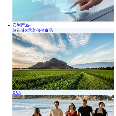
安利产品
纽崔莱®营养保健食品
XS®