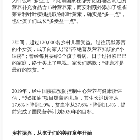
为什么叫“多益点”？此前国家在部分贫困地区试点的
营养补充食品含15种营养素，而安利额外添加了纽崔
莱专利针叶樱桃提取物和叶黄素，确实是“多一点”，
也让孩子们成长“多受益一点”。
7年间，超过120,000名乡村儿童受益。过往沉默寡言
的小女孩，成了向家人滔滔不绝普及营养知识的“小
话痨”；曾经每月要给3个孩子看病、日子过得紧巴巴
的家庭，终于买上了电视。家长们感慨：“健康才是
最好的扶贫。”
2019年，经中国疾病预防控制中心营养与健康所评
估，“为5加油”项目覆盖的儿童，其生长迟缓率从
17.6%下降到1.9%，贫血率从37.6%下降到11.4%，提
前完成了国民营养计划2020年的目标。
乡村振兴，从孩子们的美好童年开始