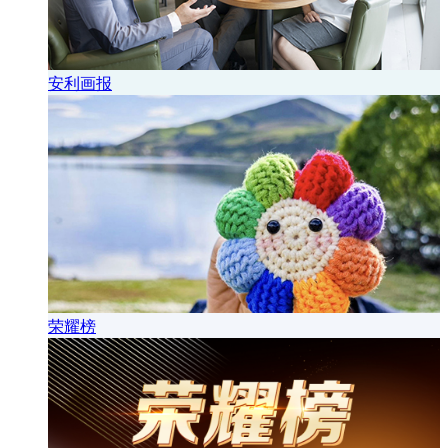
安利画报
荣耀榜