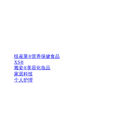
纽崔莱®营养保健食品
XS®
雅姿®美容化妆品
家居科技
个人护理