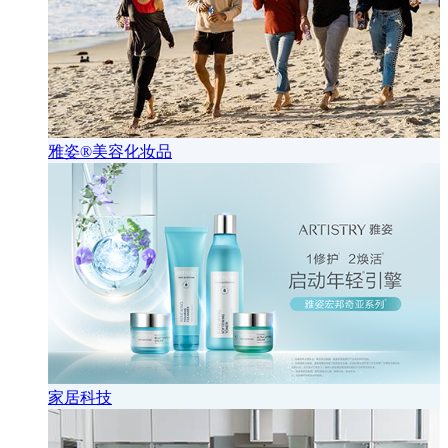
雅姿®美容化妆品
家居科技