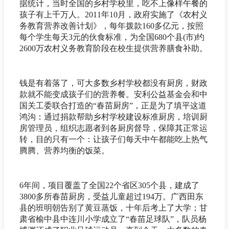
据统计，当时全国的乡村学校里，吃不上像样午餐的
孩子有上千万人。2011年10月，政府实施了《农村义
务教育营养改善计划》，每年拨款160多亿元，按照
每个学生每天3元的伙食标准，为全国680个县(市)约
2600万农村义务教育阶段在校生提供营养膳食补助。
钱是有着落了，可大多数乡村学校都没有厨房，财政
款就不能变成孩子们的营养餐。安利公益基金会和中
国关工委联合打造的“春苗厨房”，正是为了填平这道
鸿沟：通过捐款帮助乡村学校建设标准厨房，培训厨
房管理员，组织志愿者到各厨房督导，保障其正常运
转，目的只有一个：让孩子们每天中午都能吃上热气
腾腾、营养均衡的饭菜。
6年间，项目覆盖了全国22个省区305个县，建成了
3800多所春苗厨房，受益儿童超过194万。广西田东
县的班明朝告别了黄豆蒸饭，十年后考上了大学；甘
肃省榆中县中连川小学成立了“春苗足球队”，队员杨