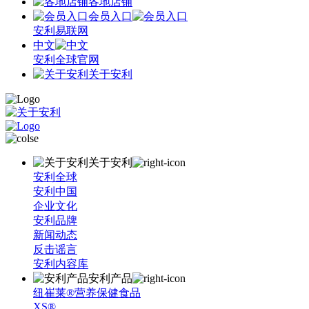
各地店铺
会员入口
安利易联网
中文
安利全球官网
关于安利
关于安利
安利全球
安利中国
企业文化
安利品牌
新闻动态
反击谣言
安利内容库
安利产品
纽崔莱®营养保健食品
XS®