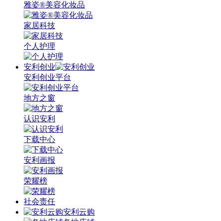
雅姿®美容化妆品
家居科技
个人护理
安利创业
安利创业平台
地方之窗
认识安利
下载中心
安利画报
荣耀榜
社会责任
安利云购