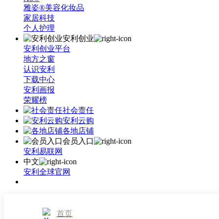
雅姿®美容化妆品
家居科技
个人护理
安利创业
安利创业平台
地方之窗
认识安利
下载中心
安利画报
荣耀榜
社会责任
安利云购
各地店铺
会员入口
安利易联网
中文
安利全球官网
首页