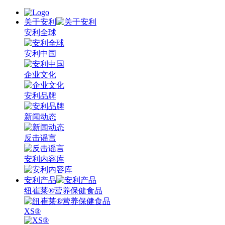
关于安利
安利全球
安利中国
企业文化
安利品牌
新闻动态
反击谣言
安利内容库
安利产品
纽崔莱®营养保健食品
XS®