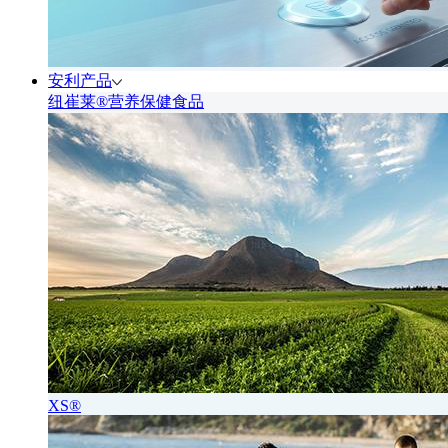
安利产品
纽崔莱®营养保健食品
XS®