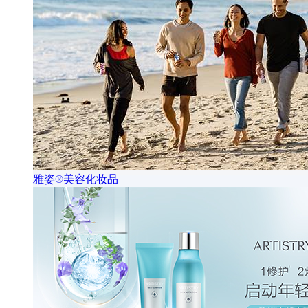
雅姿®美容化妆品