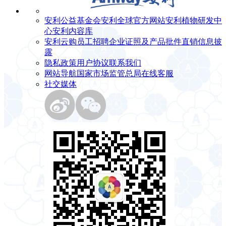
安利公益基金会
安利全球官方网站
安利植物研发中
心
安利内容库
安利云购
员工招聘
企业证照及产品批件
直销信息披
露
隐私政策
用户协议
联系我们
网站导航
国家市场监管总局
在线客服
社交媒体