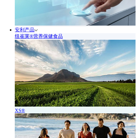
安利产品
纽崔莱®营养保健食品
XS®