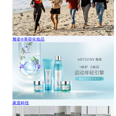
雅姿®美容化妆品
家居科技