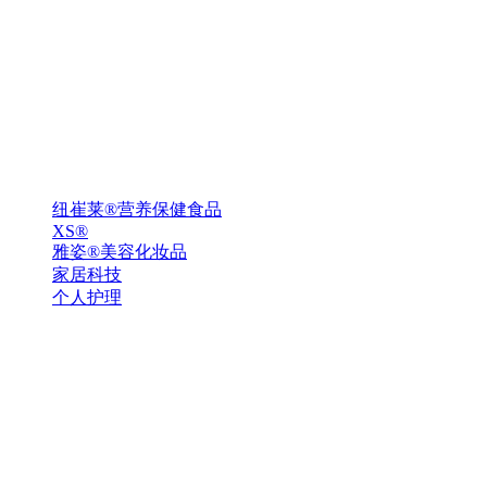
纽崔莱®营养保健食品
XS®
雅姿®美容化妆品
家居科技
个人护理