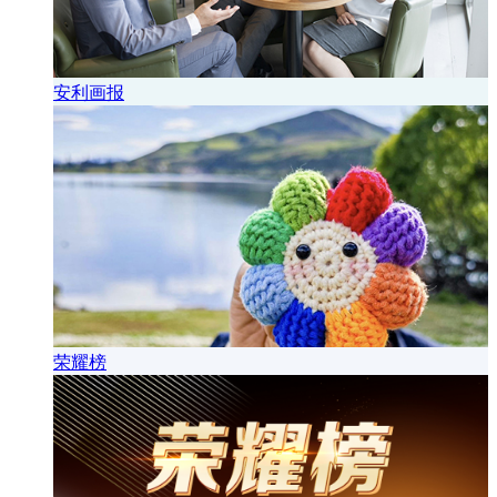
安利画报
荣耀榜