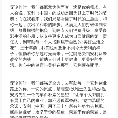
无论何时，我们都愿意为你而变，满足你的需求。有
人会说，安利（中国）的成功是因为赶上了时代的节
奏；而在我看来，我们只是听懂了时代的主题曲，和
你一起，跳出了和谐的舞步。从满足人们打破体制束
缚、舒展胸襟的抱负，到响应人们消费升级、享受多
彩生活的心愿，从支持更多人成为自己健康的第一责
任人，到帮助每一个人找到属于自己的“美好生活之
花”，三十年前，我们也许想象不到今天安利的样
子，但倘若你穿越时光而来，一定能感受到安利从未
改变的内核——帮助人们过上更健康、更美好的生
活。你心中的健康与美好在哪里，安利便在哪里。
无论何时，我们都竭尽全力，去帮助每一个安利创业
路上的你。一切的原点，是理查•狄维士先生和杰•温
安洛先生一个简单而朴素的愿望：“让每个人都能拥
有属于自己的事业，却不必孤军奋战。”这句温暖的
承诺，安利（中国）用了三十年所有的努力去兑现。
赋能创业者，攻坚于你的征途，荣耀于你的荣耀，是
我们倍感荣幸的使命。