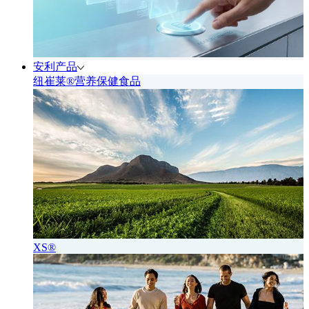
安利产品
纽崔莱®营养保健食品
XS®