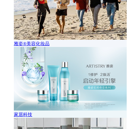
雅姿®美容化妆品
家居科技