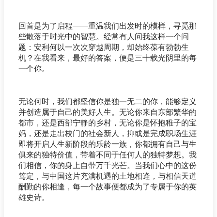
回首是为了启程——重温我们出发时的模样，寻觅那
些散落于时光中的智慧。经常有人问我这样一个问
题：安利何以一次次穿越周期，却始终葆有勃勃生
机？在我看来，最好的答案，便是三十载光阴里的每
一个你。
无论何时，我们都坚信你是独一无二的你，能够定义
并创造属于自己的美好人生。无论你来自东部繁华的
都市，还是西部宁静的乡村，无论你是怀抱稚子的宝
妈，还是走出校门的社会新人，抑或是完成职场生涯
即将开启人生新阶段的乐龄一族，你都拥有自己与生
俱来的独特价值，带着不同于任何人的独特梦想。我
们相信，你的身上自带万千光芒。当我们心中的这份
笃定，与中国这片充满机遇的土地相逢，与相信天道
酬勤的你相逢，每一个故事便都成为了专属于你的英
雄史诗。