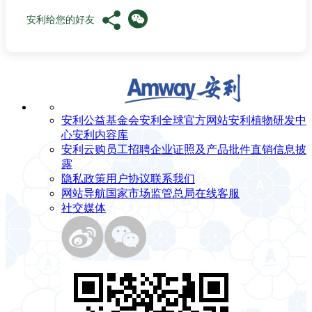
安利给您的好友
安利公益基金会
安利全球官方网站
安利植物研发中
心
安利内容库
安利云购
员工招聘
企业证照及产品批件
直销信息披
露
隐私政策
用户协议
联系我们
网站导航
国家市场监管总局
在线客服
社交媒体