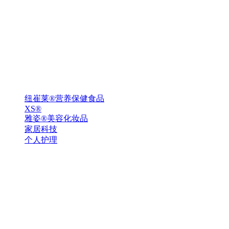
纽崔莱®营养保健食品
XS®
雅姿®美容化妆品
家居科技
个人护理