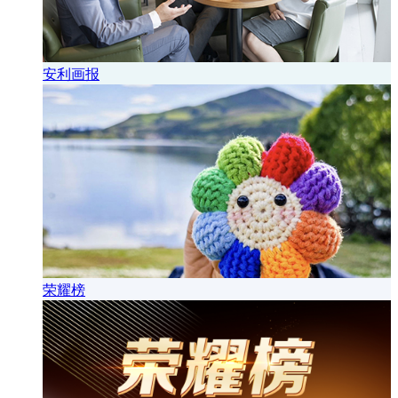
安利画报
荣耀榜