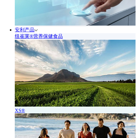
安利产品
纽崔莱®营养保健食品
XS®