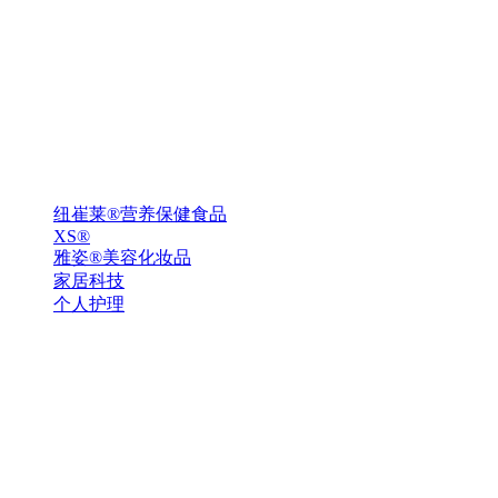
纽崔莱®营养保健食品
XS®
雅姿®美容化妆品
家居科技
个人护理