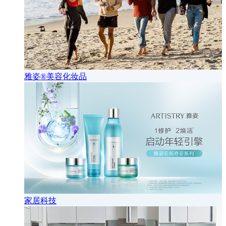
雅姿®美容化妆品
家居科技