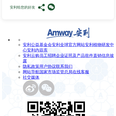
安利给您的好友
安利公益基金会
安利全球官方网站
安利植物研发中
心
安利内容库
安利云购
员工招聘
企业证照及产品批件
直销信息披
露
隐私政策
用户协议
联系我们
网站导航
国家市场监管总局
在线客服
社交媒体