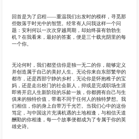
回首是为了启程——重温我们出发时的模样，寻觅那
些散落于时光中的智慧。经常有人问我这样一个问
题：安利何以一次次穿越周期，却始终葆有勃勃生
机？在我看来，最好的答案，便是三十载光阴里的每
一个你。
无论何时，我们都坚信你是独一无二的你，能够定义
并创造属于自己的美好人生。无论你来自东部繁华的
都市，还是西部宁静的乡村，无论你是怀抱稚子的宝
妈，还是走出校门的社会新人，抑或是完成职场生涯
即将开启人生新阶段的乐龄一族，你都拥有自己与生
俱来的独特价值，带着不同于任何人的独特梦想。我
们相信，你的身上自带万千光芒。当我们心中的这份
笃定，与中国这片充满机遇的土地相逢，与相信天道
酬勤的你相逢，每一个故事便都成为了专属于你的英
雄史诗。