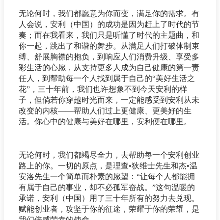
无论何时，我们都愿意为你而变，满足你的需求。有
人会说，安利（中国）的成功是因为赶上了时代的节
奏；而在我看来，我们只是听懂了时代的主题曲，和
你一起，跳出了和谐的舞步。从满足人们打破体制束
缚、舒展胸襟的抱负，到响应人们消费升级、享受多
彩生活的心愿，从支持更多人成为自己健康的第一责
任人，到帮助每一个人找到属于自己的“美好生活之
花”，三十年前，我们也许想象不到今天安利的样
子，但倘若你穿越时光而来，一定能感受到安利从未
改变的内核——帮助人们过上更健康、更美好的生
活。你心中的健康与美好在哪里，安利便在哪里。
无论何时，我们都竭尽全力，去帮助每一个安利创业
路上的你。一切的原点，是理查•狄维士先生和杰•温
安洛先生一个简单而朴素的愿望：“让每个人都能拥
有属于自己的事业，却不必孤军奋战。”这句温暖的
承诺，安利（中国）用了三十年所有的努力去兑现。
赋能创业者，攻坚于你的征途，荣耀于你的荣耀，是
我们倍感荣幸的使命。