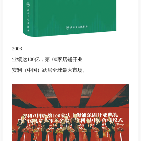
2003
业绩达100亿，第100家店铺开业
安利（中国）跃居全球最大市场。