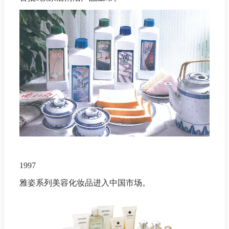
1997
雅姿系列美容化妆品进入中国市场。