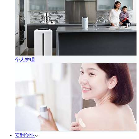
个人护理
安利创业