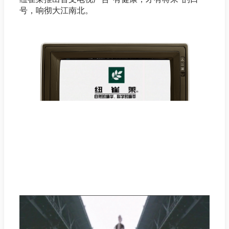
号，响彻大江南北。