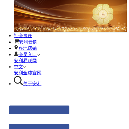
社会责任
安利云购
各地店铺
会员入口
安利易联网
中文
安利全球官网
关于安利