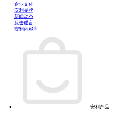
企业文化
安利品牌
新闻动态
反击谣言
安利内容库
安利产品