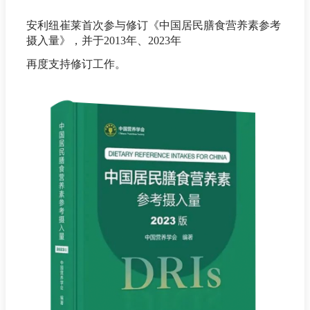
安利纽崔莱首次参与修订《中国居民膳食营养素参考
摄入量》，并于2013年、2023年
再度支持修订工作。