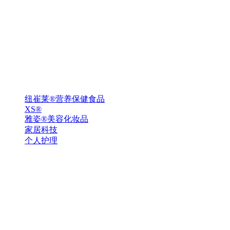
纽崔莱®营养保健食品
XS®
雅姿®美容化妆品
家居科技
个人护理