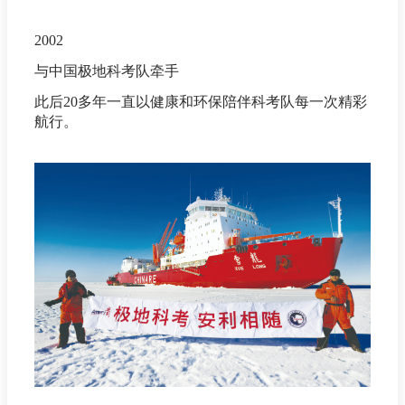
2002
与中国极地科考队牵手
此后20多年一直以健康和环保陪伴科考队每一次精彩
航行。