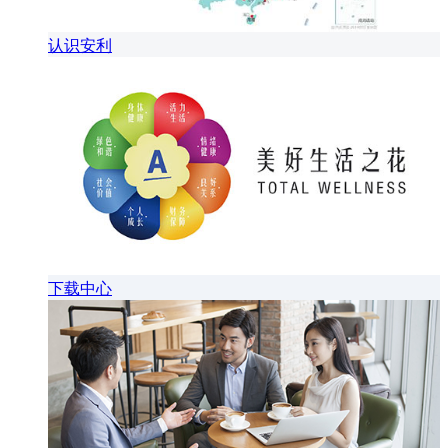
认识安利
下载中心