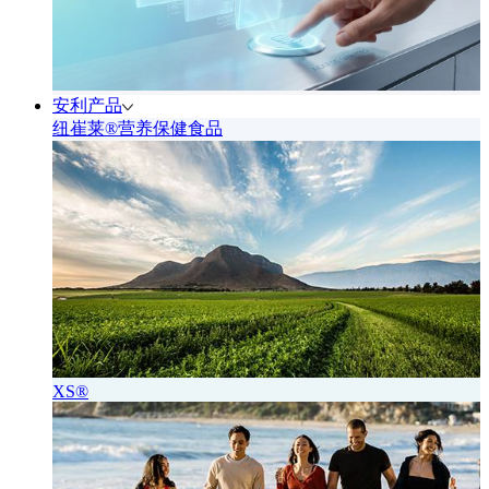
安利产品
纽崔莱®营养保健食品
XS®