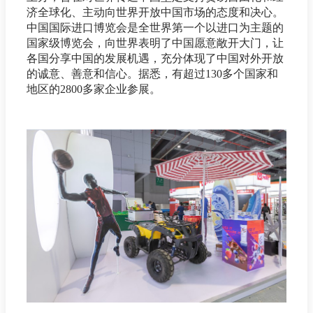
济全球化、主动向世界开放中国市场的态度和决心。
中国国际进口博览会是全世界第一个以进口为主题的
国家级博览会，向世界表明了中国愿意敞开大门，让
各国分享中国的发展机遇，充分体现了中国对外开放
的诚意、善意和信心。据悉，有超过130多个国家和
地区的2800多家企业参展。