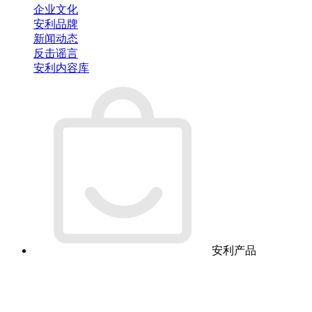
企业文化
安利品牌
新闻动态
反击谣言
安利内容库
安利产品