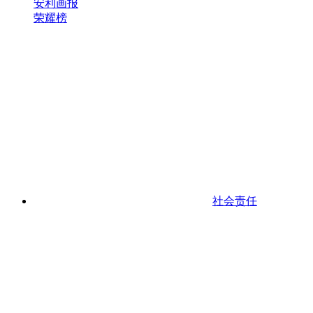
安利画报
荣耀榜
社会责任