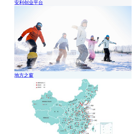
安利创业平台
地方之窗