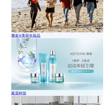
雅姿®美容化妆品
家居科技