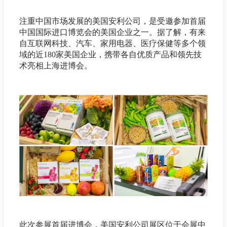
注重中国市场发展的美国安利公司，是受邀参加首届
中国国际进口博览会的美国企业之一。据了解，有来
自互联网科技、汽车、家用电器、医疗保健等多个领
域的近180家美国企业，携带各自优质产品和领先技
术亮相上海进博会。
此次参展首届进博会，美国安利公司展区位于会展中