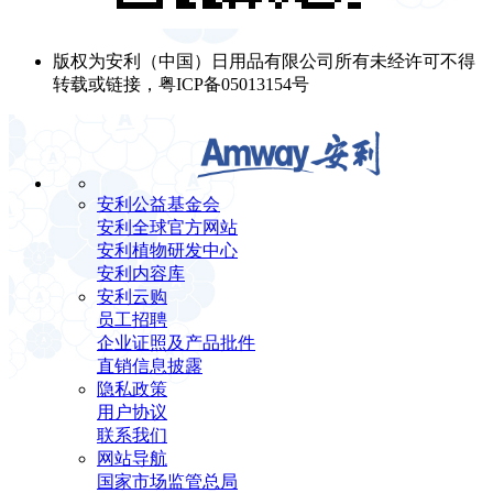
版权为安利（中国）日用品有限公司所有未经许可不得
转载或链接，粤ICP备05013154号
安利公益基金会
安利全球官方网站
安利植物研发中心
安利内容库
安利云购
员工招聘
企业证照及产品批件
直销信息披露
隐私政策
用户协议
联系我们
网站导航
国家市场监管总局