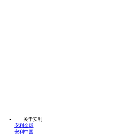
关于安利
安利全球
安利中国