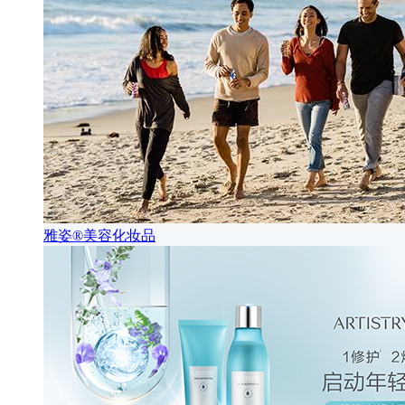
雅姿®美容化妆品