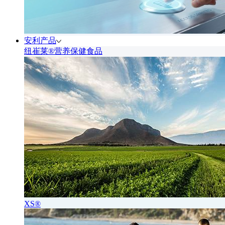
安利产品
纽崔莱®营养保健食品
XS®