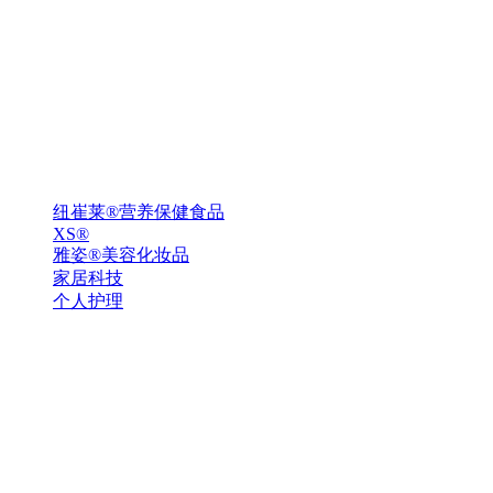
纽崔莱®营养保健食品
XS®
雅姿®美容化妆品
家居科技
个人护理