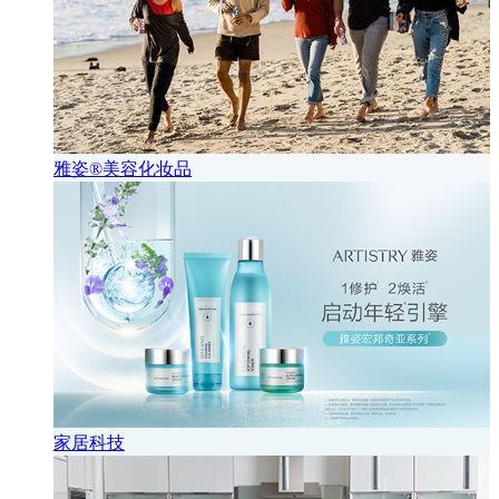
雅姿®美容化妆品
家居科技