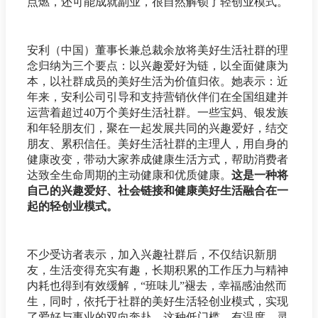
点燃，还可能成就副业，很自然解锁了轻创业模式。
安利（中国）董事长兼总裁余放将美好生活社群的理
念归纳为三个要点：以兴趣爱好为链，以全面健康为
本，以社群成员的美好生活为价值归依。她表示：近
年来，安利公司引导和支持营销伙伴们在全国组建并
运营着超过40万个美好生活社群。一些宝妈、银发族
和年轻朋友们，聚在一起发展共同的兴趣爱好，结交
朋友、累积信任。美好生活社群的主理人，用自身的
健康改变，带动大家养成健康生活方式，帮助消费者
达致全生命周期的主动健康和优质健康。
这是一种将
自己的兴趣爱好、社会链接和健康美好生活融合在一
起的轻创业模式。
不少受访者表示，加入兴趣社群后，不仅结识新朋
友，生活变得充实有趣，长期积累的工作压力与精神
内耗也得到有效缓解，“班味儿”褪去，幸福感油然而
生，同时，依托于社群的美好生活轻创业模式，实现
了爱好与事业的双向奔赴。这种低门槛、有温度、灵