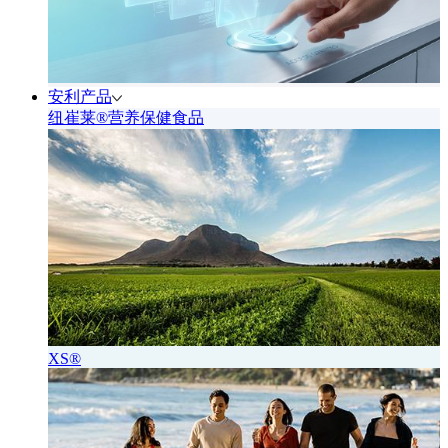
安利产品
纽崔莱®营养保健食品
XS®