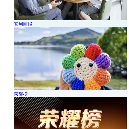
安利画报
荣耀榜