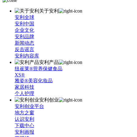
关于安利
安利全球
安利中国
企业文化
安利品牌
新闻动态
反击谣言
安利内容库
安利产品
纽崔莱®营养保健食品
XS®
雅姿®美容化妆品
家居科技
个人护理
安利创业
安利创业平台
地方之窗
认识安利
下载中心
安利画报