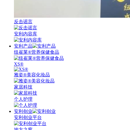
反击谣言
安利内容库
安利产品
纽崔莱®营养保健食品
XS®
雅姿®美容化妆品
家居科技
个人护理
安利创业
安利创业平台
地方之窗