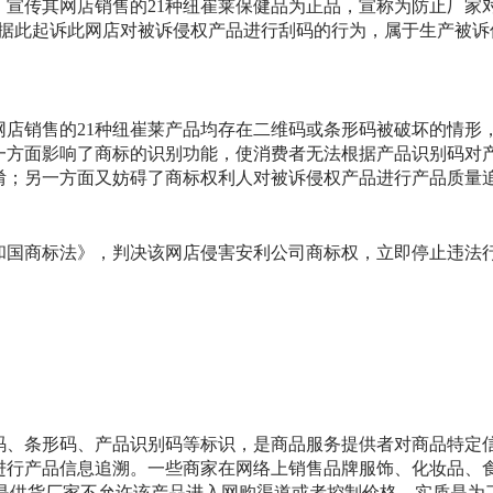
宣传其网店销售的21种纽崔莱保健品为正品，宣称为防止厂家
司据此起诉此网店对被诉侵权产品进行刮码的行为，属于生产被诉
网店销售的21种纽崔莱产品均存在二维码或条形码被破坏的情形
一方面影响了商标的识别功能，使消费者无法根据产品识别码对
淆；另一方面又妨碍了商标权利人对被诉侵权产品进行产品质量
和国商标法》，判决该网店侵害安利公司商标权，立即停止违法行
码、条形码、产品识别码等标识，是商品服务提供者对商品特定
进行产品信息追溯。一些商家在网络上销售品牌服饰、化妆品、食
释称是供货厂家不允许该产品进入网购渠道或者控制价格，实质是