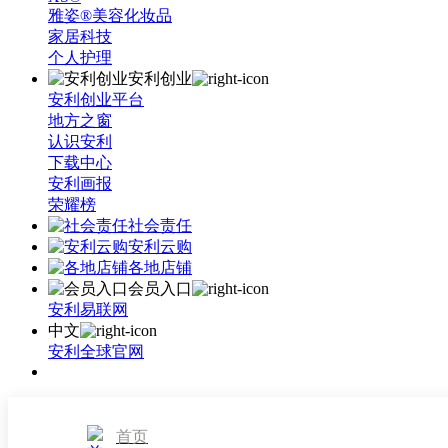
雅姿®美容化妆品
家居科技
个人护理
安利创业
安利创业平台
地方之窗
认识安利
下载中心
安利画报
荣耀榜
社会责任
安利云购
各地店铺
会员入口
安利易联网
中文
安利全球官网
首页