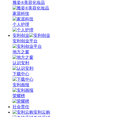
雅姿®美容化妆品
家居科技
个人护理
安利创业
安利创业平台
地方之窗
认识安利
下载中心
安利画报
荣耀榜
社会责任
安利云购