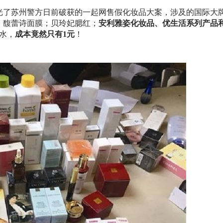
了苏州警方日前破获的一起网售假化妆品大案，涉及的国际大牌
；馥蕾诗面膜；贝玲妃腮红；
安利雅姿化妆品、优生活系列产品
香水，
成本竟然只有1元
！