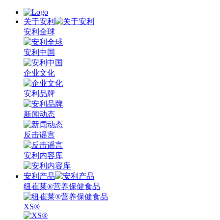
关于安利
安利全球
安利中国
企业文化
安利品牌
新闻动态
反击谣言
安利内容库
安利产品
纽崔莱®营养保健食品
XS®