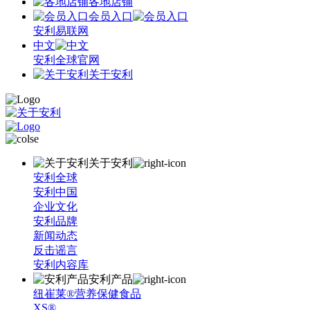
各地店铺
会员入口
安利易联网
中文
安利全球官网
关于安利
关于安利
安利全球
安利中国
企业文化
安利品牌
新闻动态
反击谣言
安利内容库
安利产品
纽崔莱®营养保健食品
XS®