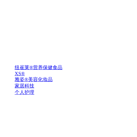
纽崔莱®营养保健食品
XS®
雅姿®美容化妆品
家居科技
个人护理