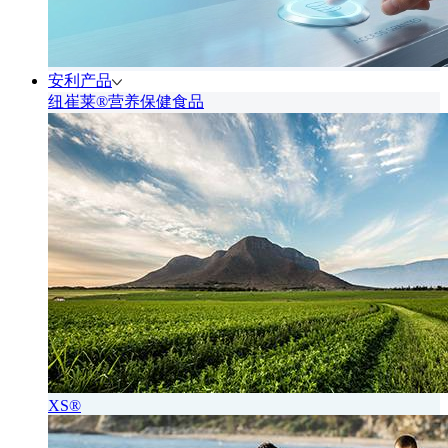
安利产品
纽崔莱®营养保健食品
XS®