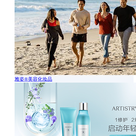
雅姿®美容化妆品