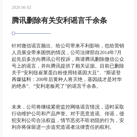
2020.06.02
腾讯删除有关安利谣言千余条
针对微信谣言频出、给公司带来不利影响，也给营销
人员展业带来困扰的情况，公司法律部自2014年7月
起先后多次向腾讯公司投诉，商请腾讯删除微信公众
号上的谣言，并向腾讯提供了相关证据。目前已删除
关于“安利纽崔莱蛋白粉使用转基因大豆”、“斯诺登
再爆猛料：200年后黄种人将灭绝，基因战才是对华
的绝杀”、“安利老板死了”的谣言千余条。
未来，公司将继续紧密监控网络谣言情况，适时采取
行动维护公司和产品声誉。对于恶意造谣、传谣，侵
犯安利公司合法权益，情节恶劣不听劝阻的行为，安
利亦将保留进一步追究造谣者法律责任的权利。