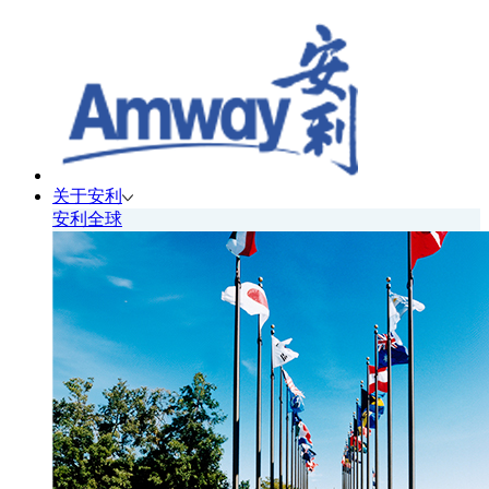
关于安利
安利全球