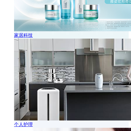
家居科技
个人护理