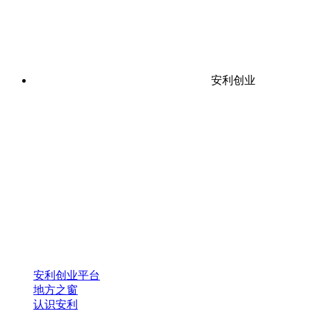
安利创业
安利创业平台
地方之窗
认识安利