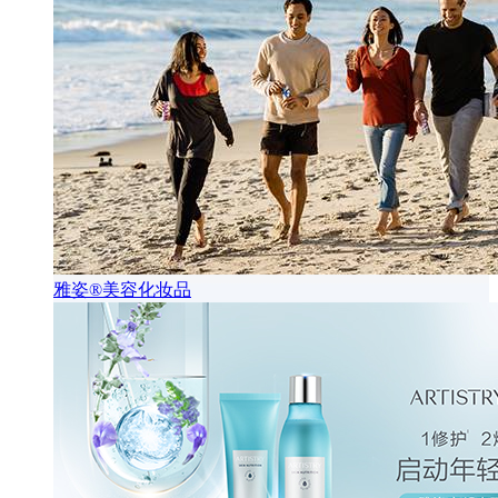
雅姿®美容化妆品