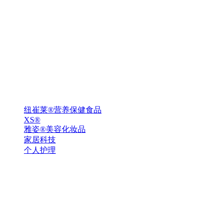
纽崔莱®营养保健食品
XS®
雅姿®美容化妆品
家居科技
个人护理