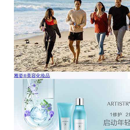
雅姿®美容化妆品