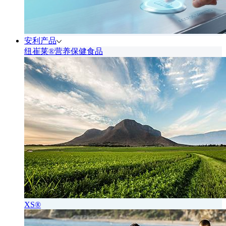
安利产品
纽崔莱®营养保健食品
XS®