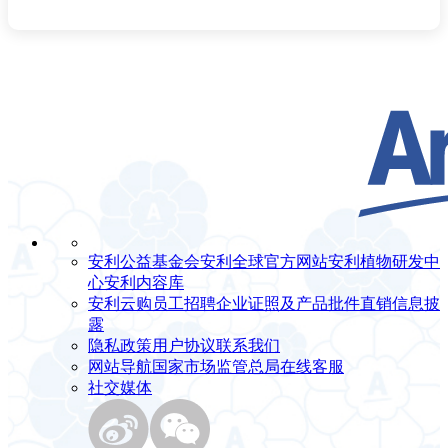
安利公益基金会
安利全球官方网站
安利植物研发中
心
安利内容库
安利云购
员工招聘
企业证照及产品批件
直销信息披
露
隐私政策
用户协议
联系我们
网站导航
国家市场监管总局
在线客服
社交媒体