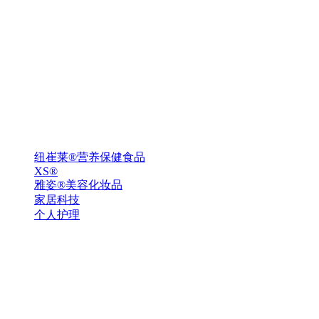
纽崔莱®营养保健食品
XS®
雅姿®美容化妆品
家居科技
个人护理