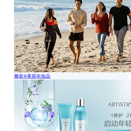
雅姿®美容化妆品