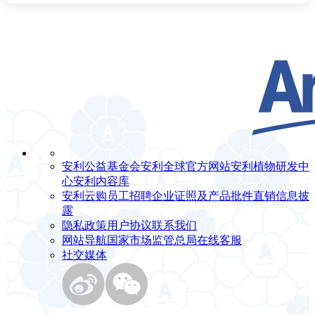
安利公益基金会
安利全球官方网站
安利植物研发中
心
安利内容库
安利云购
员工招聘
企业证照及产品批件
直销信息披
露
隐私政策
用户协议
联系我们
网站导航
国家市场监管总局
在线客服
社交媒体