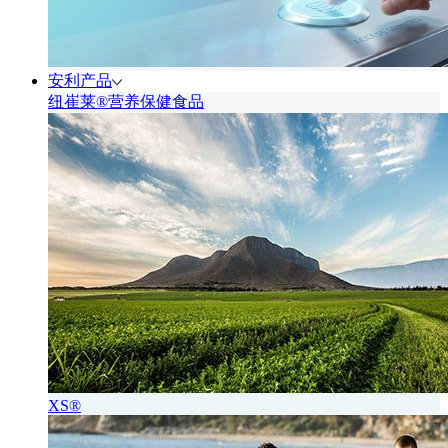
安利产品
纽崔莱®营养保健食品
XS®