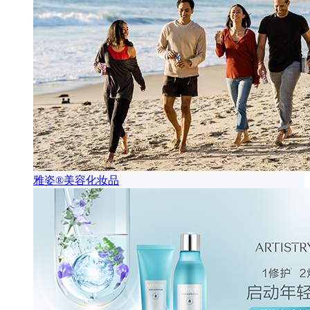
雅姿®美容化妆品