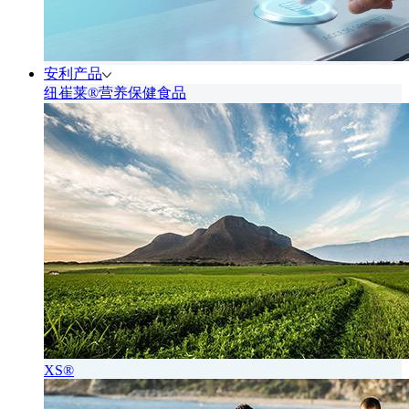
安利产品
纽崔莱®营养保健食品
XS®