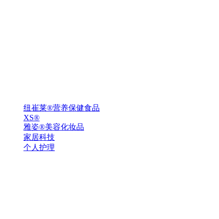
纽崔莱®营养保健食品
XS®
雅姿®美容化妆品
家居科技
个人护理