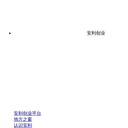
安利创业
安利创业平台
地方之窗
认识安利