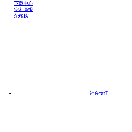
下载中心
安利画报
荣耀榜
社会责任