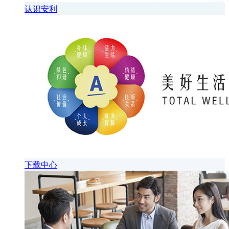
认识安利
下载中心