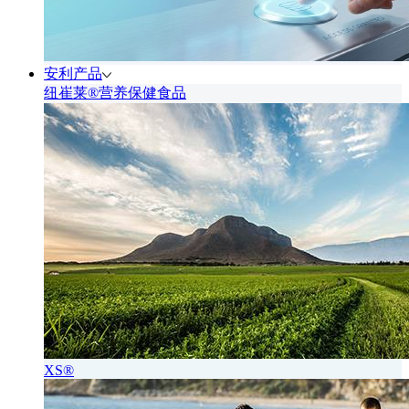
安利产品
纽崔莱®营养保健食品
XS®