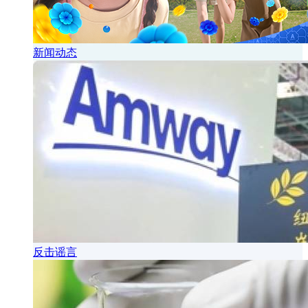
新闻动态
反击谣言