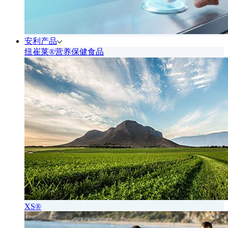
安利产品
纽崔莱®营养保健食品
XS®