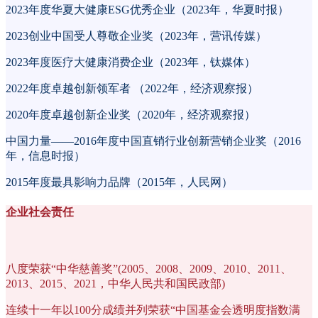
2023年度华夏大健康ESG优秀企业（2023年，华夏时报）
2023创业中国受人尊敬企业奖（2023年，营讯传媒）
2023年度医疗大健康消费企业（2023年，钛媒体）
2022年度卓越创新领军者 （2022年，经济观察报）
2020年度卓越创新企业奖（2020年，经济观察报）
中国力量——2016年度中国直销行业创新营销企业奖（2016
年，信息时报）
2015年度最具影响力品牌（2015年，人民网）
企业社会责任
八度荣获“中华慈善奖”(2005、2008、2009、2010、2011、
2013、2015、2021，中华人民共和国民政部)
连续十一年以100分成绩并列荣获“中国基金会透明度指数满