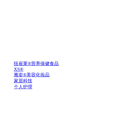
纽崔莱®营养保健食品
XS®
雅姿®美容化妆品
家居科技
个人护理