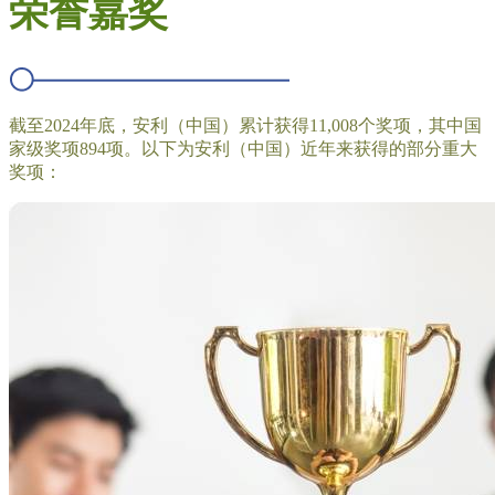
荣誉嘉奖
截至2024年底，安利（中国）累计获得11,008个奖项，其中国
家级奖项894项。以下为安利（中国）近年来获得的部分重大
奖项：