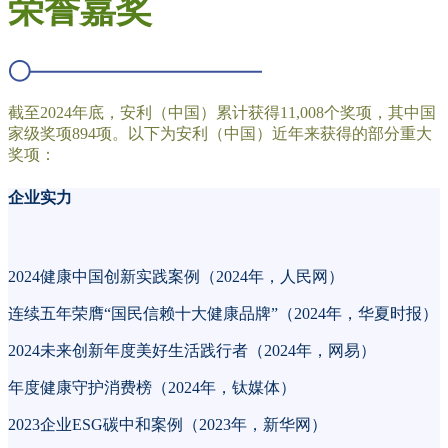
荣誉嘉奖
截至2024年底，安利（中国）累计获得11,008个奖项，其中国
家级奖项894项。以下为安利（中国）近年来获得的部分重大
奖项：
企业实力
2024健康中国创新实践案例（2024年，人民网）
连续五年荣膺“国民信赖十大健康品牌”（2024年，华夏时报）
2024未来创新年度美好生活践行者（2024年，网易）
年度健康守护消费榜（2024年，钛媒体）
2023企业ESG碳中和案例（2023年，新华网）