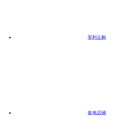
安利云购
各地店铺