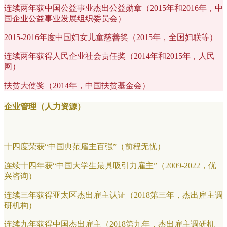
连续两年获中国公益事业杰出公益勋章（2015年和2016年，中
国企业公益事业发展组织委员会）
2015-2016年度中国妇女儿童慈善奖（2015年，全国妇联等）
连续两年获得人民企业社会责任奖（2014年和2015年，人民
网）
扶贫大使奖（2014年，中国扶贫基金会）
企业管理（人力资源）
十四度荣获“中国典范雇主百强”（前程无忧）
连续十四年获“中国大学生最具吸引力雇主”（2009-2022，优
兴咨询）
连续三年获得亚太区杰出雇主认证（2018第三年，杰出雇主调
研机构）
连续九年获得中国杰出雇主（2018第九年，杰出雇主调研机