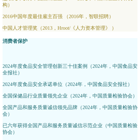
构）
2016中国年度最佳雇主百强 （2016年，智联招聘）
中国人才管理奖（2013，Hroot/《人力资本管理》 ）
消费者保护
2024年度食品安全管理创新三十佳案例（2024年，中国食品安
全报社）
2024年度食品安全承诺单位（2024年，中国食品安全报社）
全国保健品行业质量领先企业（2024年，中国质量检验协会）
全国产品和服务质量诚信领先品牌（2024年，中国质量检验协
会）
已六年获得全国产品和服务质量诚信示范企业（中国质量检验
协会）