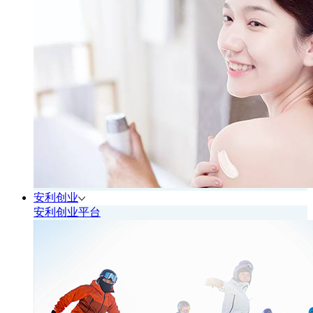
安利创业
安利创业平台