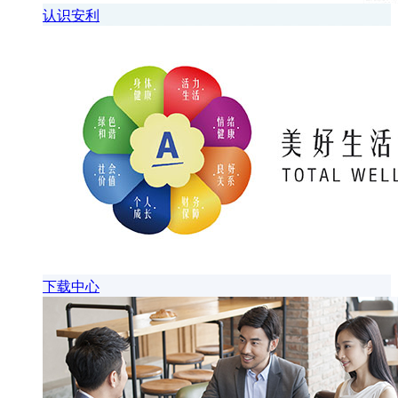
认识安利
下载中心