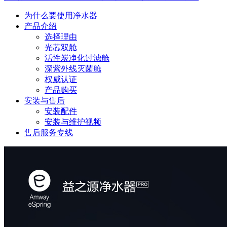
为什么要使用净水器
产品介绍
选择理由
光芯双舱
活性炭净化过滤舱
深紫外线灭菌舱
权威认证
产品购买
安装与售后
安装配件
安装与维护视频
售后服务专线