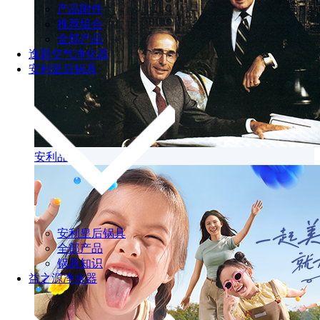
产品附件
推荐组合
全部产品
逸新空气净化器
安利皇后锅具
安利品牌
安利皇后锅具
全部产品
锅具知识
益之源净水器