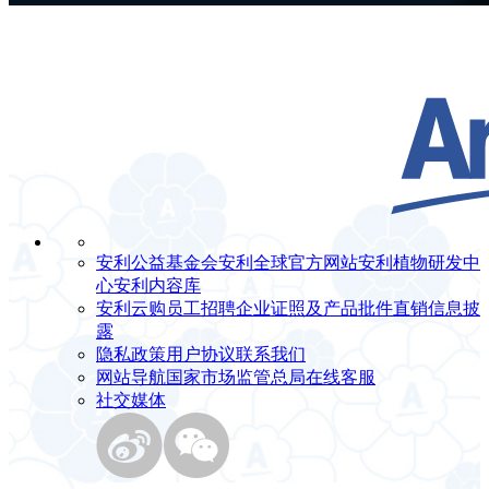
安利公益基金会
安利全球官方网站
安利植物研发中
心
安利内容库
安利云购
员工招聘
企业证照及产品批件
直销信息披
露
隐私政策
用户协议
联系我们
网站导航
国家市场监管总局
在线客服
社交媒体