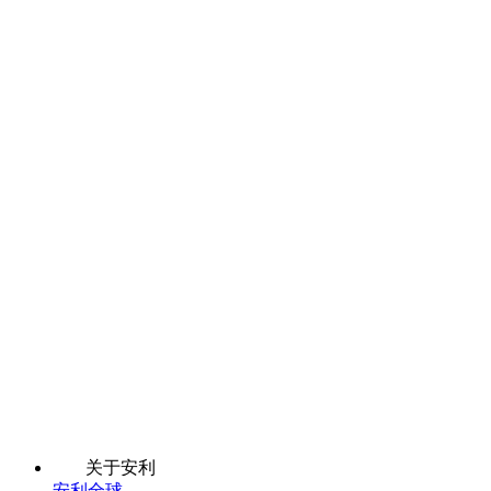
关于安利
安利全球