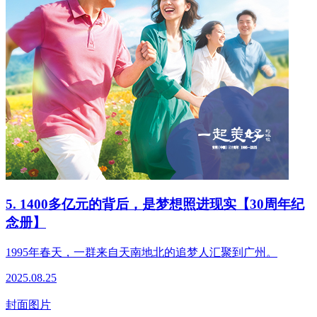
5. 1400多亿元的背后，是梦想照进现实【30周年纪
念册】
1995年春天，一群来自天南地北的追梦人汇聚到广州。
2025.08.25
封面图片