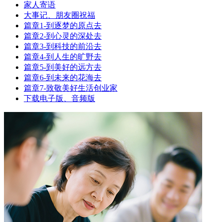
家人寄语
大事记、朋友圈祝福
篇章1-到逐梦的原点去
篇章2-到心灵的深处去
篇章3-到科技的前沿去
篇章4-到人生的旷野去
篇章5-到美好的远方去
篇章6-到未来的花海去
篇章7-致敬美好生活创业家
下载电子版、音频版