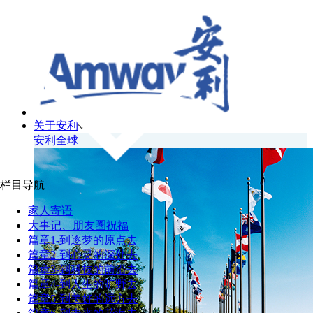
关于安利
安利全球
栏目导航
家人寄语
大事记、朋友圈祝福
篇章1-到逐梦的原点去
篇章2-到心灵的深处去
篇章3-到科技的前沿去
篇章4-到人生的旷野去
篇章5-到美好的远方去