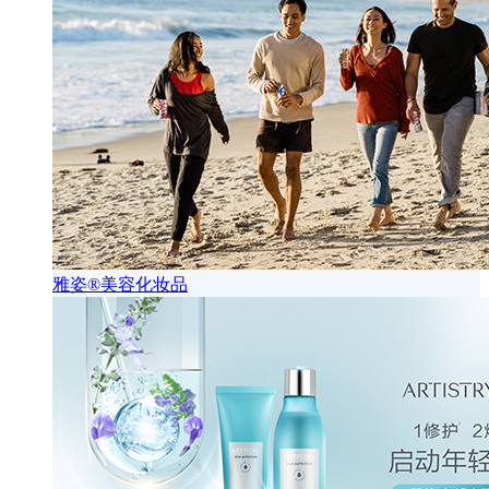
雅姿®美容化妆品