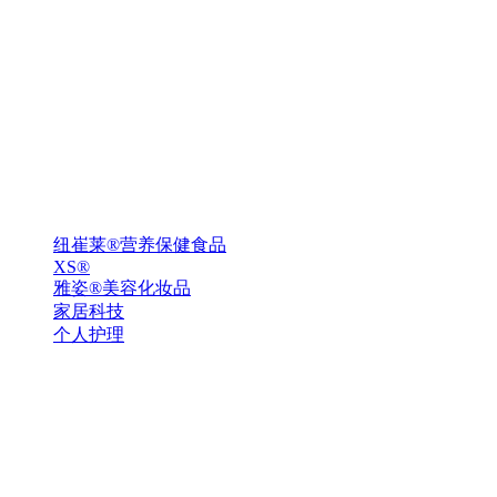
纽崔莱®营养保健食品
XS®
雅姿®美容化妆品
家居科技
个人护理