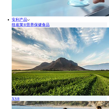
安利产品
纽崔莱®营养保健食品
XS®