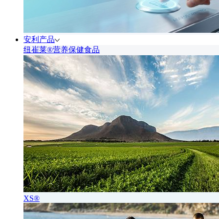
安利产品
纽崔莱®营养保健食品
XS®