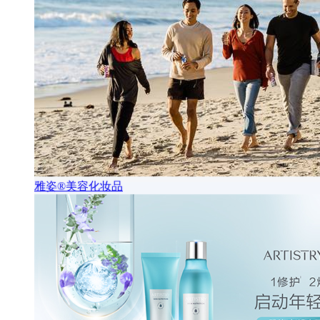
雅姿®美容化妆品