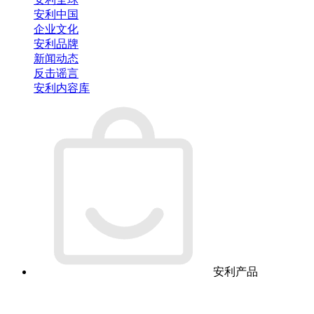
安利中国
企业文化
安利品牌
新闻动态
反击谣言
安利内容库
安利产品