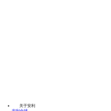
关于安利
安利全球