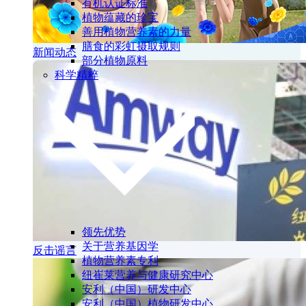
有机认证标准
植物蕴藏的珍宝
善用植物营养素的力量
膳食的彩虹摄取规则
新闻动态
部分植物原料
科学精粹
领先优势
关于营养基因学
反击谣言
植物营养素专利
纽崔莱营养与健康研究中心
安利（中国）研发中心
安利（中国）植物研发中心