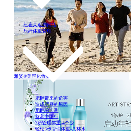
纽崔莱追溯网站
乐纤体重管理
雅姿®美容化妆品
肥胖带来的危害
造成肥胖的原因
肥胖的自测
营养中国行
3步管理体重-4个少
轻松3步管理体重-八杯水