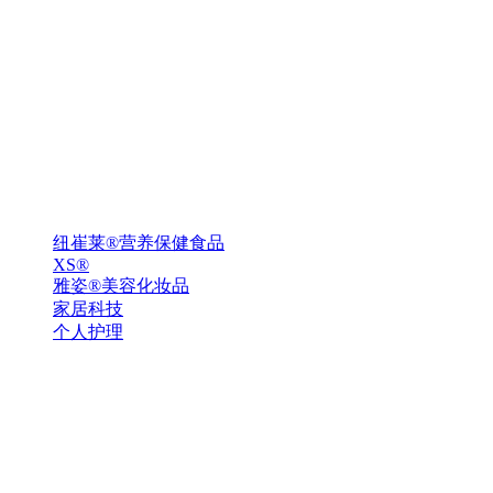
纽崔莱®营养保健食品
XS®
雅姿®美容化妆品
家居科技
个人护理