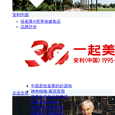
安利中国
纽崔莱®营养保健食品
品牌历史
中国是纽崔莱的起源地
神奇植物-紫花苜蓿
企业文化
营养补充食品初尝试
探索营养的奥秘
纽崔莱品牌的来历
梦想终于变成现实