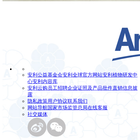
安利公益基金会
安利全球官方网站
安利植物研发中
心
安利内容库
安利云购
员工招聘
企业证照及产品批件
直销信息披
露
隐私政策
用户协议
联系我们
网站导航
国家市场监管总局
在线客服
社交媒体