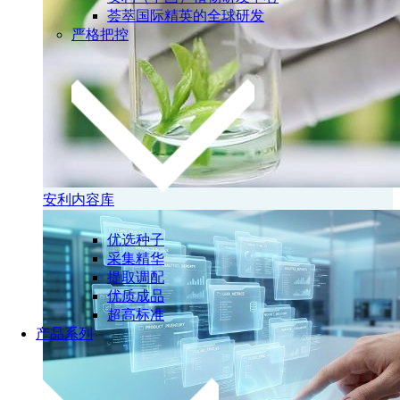
荟萃国际精英的全球研发
严格把控
安利内容库
优选种子
采集精华
提取调配
优质成品
超高标准
产品系列