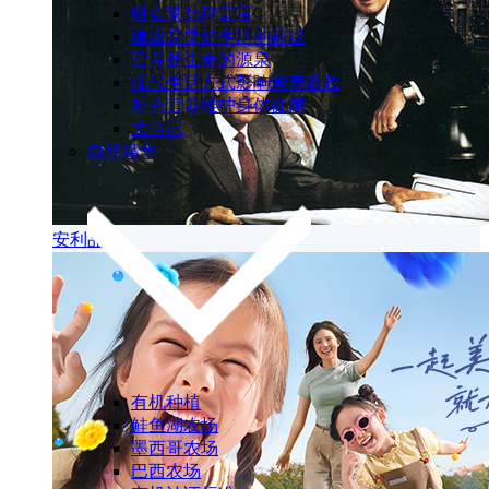
纽崔莱品牌宣言
健康是美好生活的前提
营养是生命的源泉
现代生活方式影响营养吸收
补充营养维护身体健康
大事记
自然精华
安利品牌
有机种植
鲑鱼湖农场
墨西哥农场
巴西农场