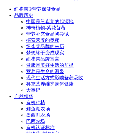
纽崔莱®营养保健食品
品牌历史
中国是纽崔莱的起源地
神奇植物-紫花苜蓿
营养补充食品初尝试
探索营养的奥秘
纽崔莱品牌的来历
梦想终于变成现实
纽崔莱品牌宣言
健康是美好生活的前提
营养是生命的源泉
现代生活方式影响营养吸收
补充营养维护身体健康
大事记
自然精华
有机种植
鲑鱼湖农场
墨西哥农场
巴西农场
有机认证标准