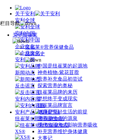
关于安利
安利全球
栏目导航
安利中国
关于纽崔莱
企业文化
纽崔莱®营养保健食品
品牌历史
安利品牌
中国是纽崔莱的起源地
神奇植物-紫花苜蓿
新闻动态
营养补充食品初尝试
探索营养的奥秘
反击谣言
纽崔莱品牌的来历
梦想终于变成现实
安利内容库
纽崔莱品牌宣言
健康是美好生活的前提
安利产品
营养是生命的源泉
纽崔莱®营养保健食品
现代生活方式影响营养吸收
XS®
补充营养维护身体健康
大事记