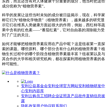
东西，而且还含有对人体健康十分重要的成分，他当时把这些
成分统称为“植物营养素”。
科学的发展让这些当时未知的成分被日益揭示，现在，科学家
称它们为“植物化学物质”（植物营养素），越来越多的研究显
示它们在维系人类健康方面起很大的作用，例如，西红柿等蔬
果中含有的红色素——“番茄红素”，它对自由基的清除能力受
到了广泛的关注。
如何才能够把植物营养素应用在产品中呢？这是纽崔莱一直探
索的课题。哪些原料、哪个部分含有什么样的植物营养素？植
物生长过程中的哪个阶段含植物营养素最丰富？纽崔莱以及与
其合作的大学和相关研究机构，都在探索利用植物营养素的各
种可能性。
安利公益基金会
安利全球官方网站
安利植物研发中
心
安利内容库
安利云购
员工招聘
企业证照及产品批件
直销信息披
露
隐私政策
用户协议
联系我们