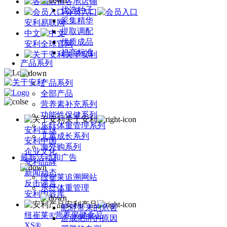
各地店铺
优选种子
会员入口
采集精华
安利易联网
提取调配
中文
优质成品
安利全球官网
超高标准
关于安利
产品系列
产品系列
全部产品
营养素补充系列
功能性保健系列
关于安利
乐纤体重管理系列
安利全球
儿童成长系列
安利中国
海外购系列
企业文化
最新活动和广告
安利品牌
新闻动态
纽崔莱追溯网站
反击谣言
乐纤体重管理
安利内容库
安利产品
肥胖带来的危害
纽崔莱®营养保健食品
造成肥胖的原因
XS®