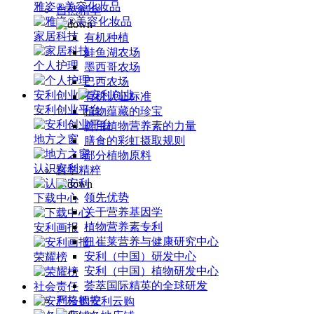
雅姿®美容化妆品
自然精华
家居科技
有机种植
鲑鱼湖农场
个人护理
墨西哥农场
巴西农场
安利创业
有机认证标准
安利创业平台
植物蕴藏的珍宝
善用植物营养素的力量
地方之窗
膳食的彩虹摄取规则
部分植物原料
认识安利
科学精粹
领先优势
下载中心
关于营养基因学
植物营养素专利
安利画报
纽崔莱营养与健康研究中心
安利（中国）研发中心
荣耀榜
安利（中国）植物研发中心
荟萃国际精英的全球研发
社会责任
严格把控
安利云购