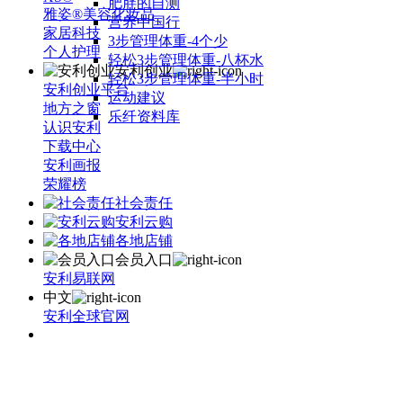
肥胖的自测
雅姿®美容化妆品
营养中国行
家居科技
3步管理体重-4个少
个人护理
轻松3步管理体重-八杯水
安利创业
轻松3步管理体重-半小时
安利创业平台
运动建议
地方之窗
乐纤资料库
认识安利
下载中心
安利画报
荣耀榜
社会责任
安利云购
各地店铺
会员入口
安利易联网
中文
安利全球官网