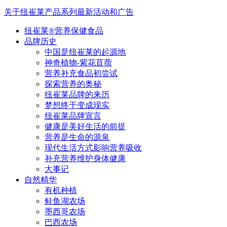
关于纽崔莱
产品系列
最新活动和广告
纽崔莱®营养保健食品
品牌历史
中国是纽崔莱的起源地
神奇植物-紫花苜蓿
营养补充食品初尝试
探索营养的奥秘
纽崔莱品牌的来历
梦想终于变成现实
纽崔莱品牌宣言
健康是美好生活的前提
营养是生命的源泉
现代生活方式影响营养吸收
补充营养维护身体健康
大事记
自然精华
有机种植
鲑鱼湖农场
墨西哥农场
巴西农场