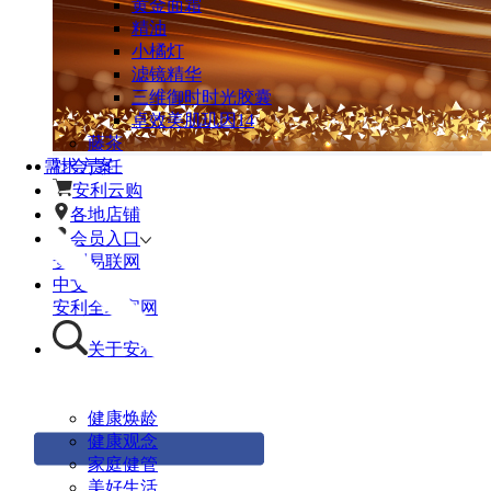
黄金面霜
精油
小橘灯
滤镜精华
三维御时时光胶囊
卓效美肌玑因14
藤茶
需求方案
社会责任
安利云购
各地店铺
会员入口
安利易联网
中文
安利全球官网
关于安利
健康焕龄
健康观念
家庭健管
美好生活