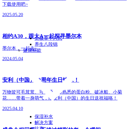
下载使用吧~
2025.05.20
相约A30，跟大A一起探寻墨尔本
太极拳十八式
养生八段锦
墨尔本，一起去~
健康丽龄
2024.05.04
安利（中国）30周年生日快乐！
万物皆可毛茸茸、可可爱！你熟悉的蛋白粉、破冰船、小菊
花……带着一身萌气，给安利（中国）的生日送祝福咯！
2025.04.10
保湿补水
解决方案
抗衰