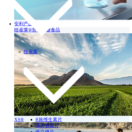
安利产品
纽崔莱®营养保健食品
纽崔莱
XS®
B族维生素片
薄荷香蒜片
倍立健片