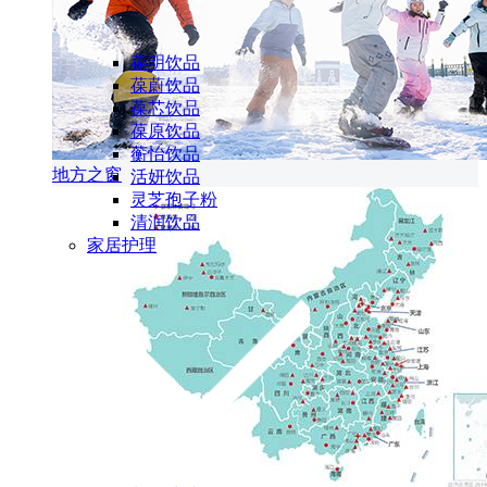
葆明饮品
葆蔚饮品
葆芯饮品
葆原饮品
蘅怡饮品
地方之窗
活妍饮品
灵芝孢子粉
清润饮品
家居护理