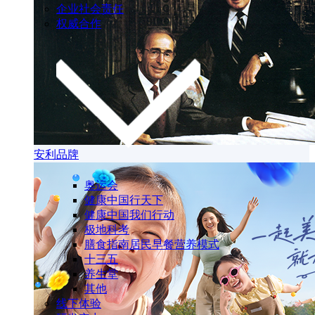
企业社会责任
权威合作
安利品牌
奥运会
健康中国行天下
健康中国我们行动
极地科考
膳食指南居民早餐营养模式
十三五
养生堂
其他
线下体验