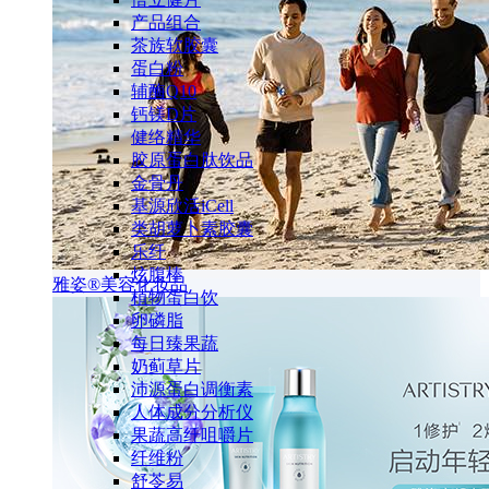
产品组合
茶族软胶囊
蛋白粉
辅酶Q10
钙镁D片
健络精华
胶原蛋白肽饮品
金骨丹
基源欣活iCell
类胡萝卜素胶囊
乐纤
炫腹棒
雅姿®美容化妆品
植物蛋白饮
卵磷脂
每日臻果蔬
奶蓟草片
沛源蛋白调衡素
人体成分分析仪
果蔬高纤咀嚼片
纤维粉
舒苓易