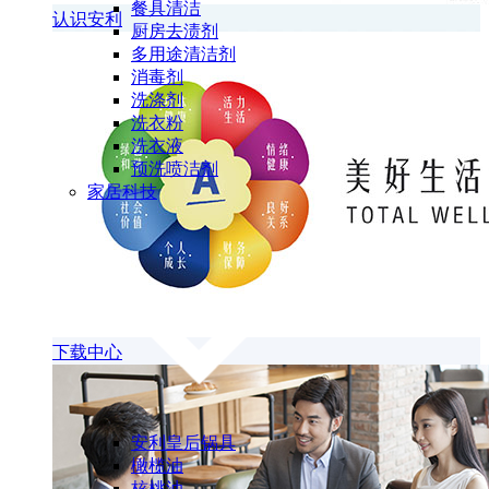
餐具清洁
认识安利
厨房去渍剂
多用途清洁剂
消毒剂
洗涤剂
洗衣粉
洗衣液
预洗喷洁剂
家居科技
下载中心
安利皇后锅具
橄榄油
核桃油