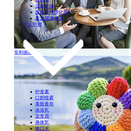
亚麻籽油
逸新空气净化器
益之源净水器
个人护理
安利画报
护发素
口腔喷雾
美肤香皂
沐浴乳
染发霜
身体乳
漱口水