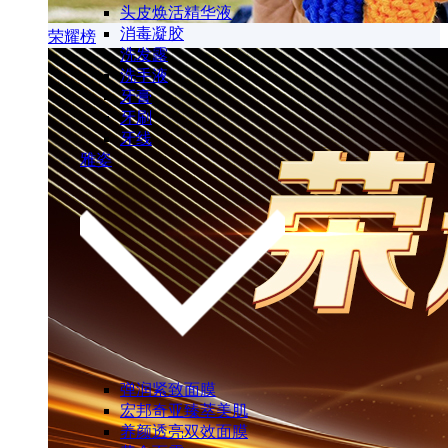
头皮焕活精华液
消毒凝胶
荣耀榜
洗发露
洗手液
牙膏
牙刷
牙线
雅姿
弹润紧致面膜
宏邦奇亚臻萃美肌
养颜透亮双效面膜