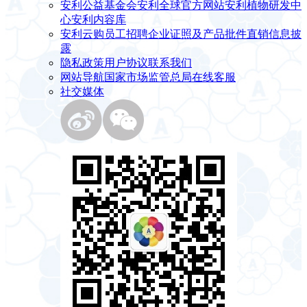
安利公益基金会
安利全球官方网站
安利植物研发中
心
安利内容库
安利云购
员工招聘
企业证照及产品批件
直销信息披
露
隐私政策
用户协议
联系我们
网站导航
国家市场监管总局
在线客服
社交媒体