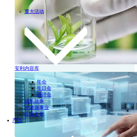
重大活动
安利内容库
年会
生日会
研讨会
成长故事
大健康事业
企业文化
产品