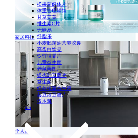
松果菊健体片
体重管理辅销
甘草姜黄
维生素C片
无醣易
纤脂乐
家居科技
小麦胚芽油营养胶囊
高蛋白饮品
铁锌咀嚼片
儿童益生菌
养藏善衡片
银杏叶苁蓉片
益生菌
纤盈植萃益生菌
芸豆淡豆豉片
汉本萃
XS
个人护理