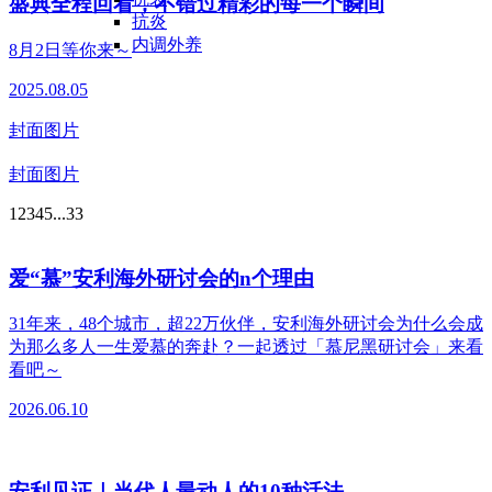
盛典全程回看，不错过精彩的每一个瞬间
抗炎
内调外养
8月2日等你来～
2025.08.05
封面图片
封面图片
1
2
3
4
5
...
33
爱“慕”安利海外研讨会的n个理由
31年来，48个城市，超22万伙伴，安利海外研讨会为什么会成
为那么多人一生爱慕的奔赴？一起透过「慕尼黑研讨会」来看
看吧～
2026.06.10
安利见证｜当代人最动人的10种活法