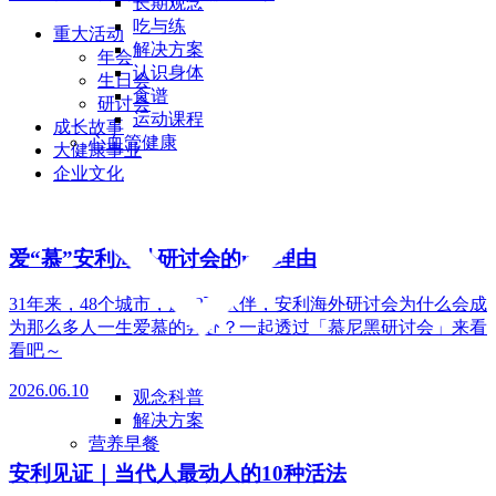
长期观念
吃与练
重大活动
解决方案
年会
认识身体
生日会
食谱
研讨会
运动课程
成长故事
心血管健康
大健康事业
企业文化
爱“慕”安利海外研讨会的n个理由
31年来，48个城市，超22万伙伴，安利海外研讨会为什么会成
为那么多人一生爱慕的奔赴？一起透过「慕尼黑研讨会」来看
看吧～
2026.06.10
观念科普
解决方案
营养早餐
安利见证｜当代人最动人的10种活法