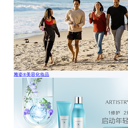
雅姿®美容化妆品