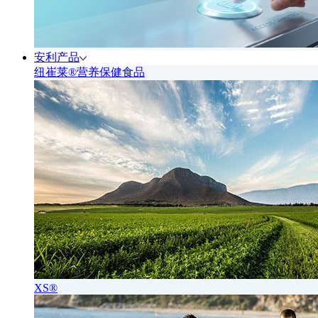
安利产品
纽崔莱®营养保健食品
XS®