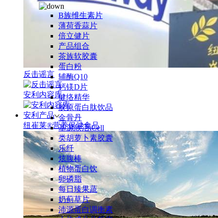
B族维生素片
薄荷香蒜片
倍立健片
产品组合
茶族软胶囊
蛋白粉
反击谣言
辅酶Q10
钙镁D片
安利内容库
健络精华
胶原蛋白肽饮品
安利产品
金骨丹
纽崔莱®营养保健食品
基源欣活iCell
类胡萝卜素胶囊
乐纤
炫腹棒
植物蛋白饮
卵磷脂
每日臻果蔬
奶蓟草片
沛源蛋白调衡素