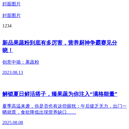
封面图片
封面图片
1
2
3
4
新品果蔬粉到底有多厉害，营养厨神争霸赛见分
晓！
创意中插：果蔬粉
2023.08.13
解锁夏日鲜活搭子，臻果蔬为你注入“满格能量”
夏季高温来袭，你是否也有这些困扰：午后疲乏无力，出门一
晒就蔫，食欲降低出现营养缺口……
2025.08.08