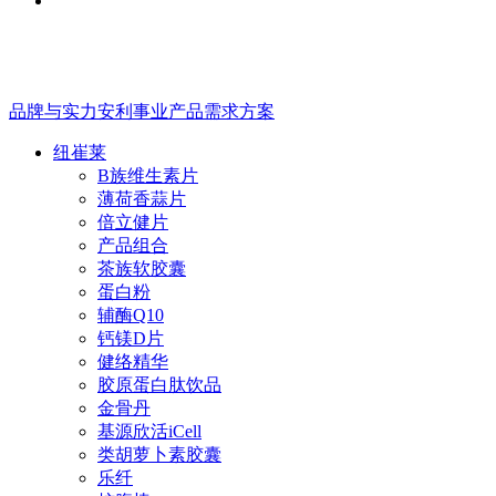
品牌与实力
安利事业
产品
需求方案
纽崔莱
B族维生素片
薄荷香蒜片
倍立健片
产品组合
茶族软胶囊
蛋白粉
辅酶Q10
钙镁D片
健络精华
胶原蛋白肽饮品
金骨丹
基源欣活iCell
类胡萝卜素胶囊
乐纤