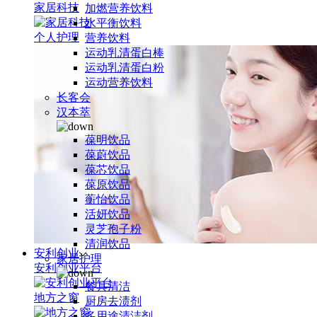
家居科技
加燃营养饮料
水平衡饮料
个人护理
营养饮料
运动乳清蛋白棒
运动乳清蛋白粉
运动营养饮料
长客会
汉本萃
葆明饮品
葆蔚饮品
葆芯饮品
葆原饮品
蘅怡饮品
活妍饮品
灵芝孢子粉
清润饮品
安利创业
家居护理
安利创业平台
餐具清洁
地方之窗
厨房去渍剂
多用途清洁剂