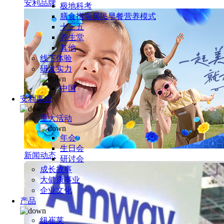
安利品牌
极地科考
膳食指南居民早餐营养模式
十三五
养生堂
其他
线下体验
研发实力
中国
安利事业
重大活动
年会
生日会
新闻动态
研讨会
成长故事
大健康事业
企业文化
产品
纽崔莱