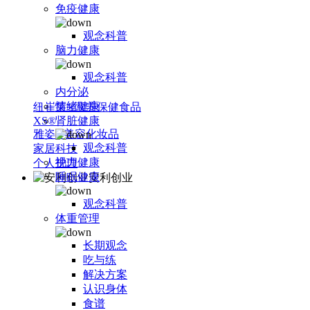
免疫健康
观念科普
脑力健康
观念科普
内分泌
情绪健康
纽崔莱®营养保健食品
XS®
肾脏健康
雅姿®美容化妆品
观念科普
家居科技
视力健康
个人护理
睡眠健康
安利创业
观念科普
体重管理
长期观念
吃与练
解决方案
认识身体
食谱