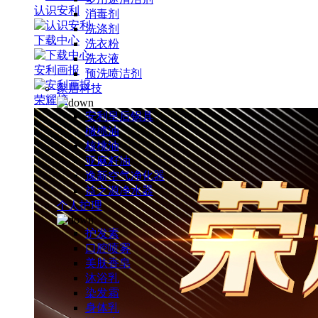
认识安利
消毒剂
洗涤剂
下载中心
洗衣粉
洗衣液
安利画报
预洗喷洁剂
家居科技
荣耀榜
安利皇后锅具
橄榄油
核桃油
亚麻籽油
逸新空气净化器
益之源净水器
个人护理
护发素
口腔喷雾
美肤香皂
沐浴乳
染发霜
身体乳