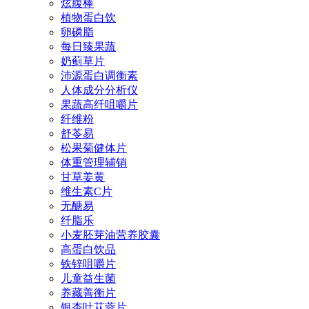
炫腹棒
植物蛋白饮
卵磷脂
每日臻果蔬
奶蓟草片
沛源蛋白调衡素
人体成分分析仪
果蔬高纤咀嚼片
纤维粉
舒苓易
松果菊健体片
体重管理辅销
甘草姜黄
维生素C片
无醣易
纤脂乐
小麦胚芽油营养胶囊
高蛋白饮品
铁锌咀嚼片
儿童益生菌
养藏善衡片
银杏叶苁蓉片