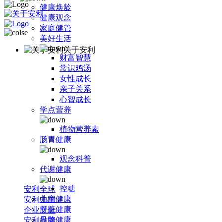
健康焕龄
健康观念
家庭健管
美好生活
关于安利
财富智慧
常识鸡汤
女性成长
亲子关系
心智成长
学点营养
植物营养素
肠胃健康
观念科普
代谢健康
控糖
安利全球
儿童健康
安利中国
肝脏健康
企业文化
骨骼健康
安利品牌