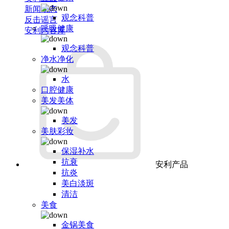
新闻动态
观念科普
反击谣言
呼吸健康
安利内容库
观念科普
净水净化
水
口腔健康
美发美体
美发
美肤彩妆
保湿补水
抗衰
安利产品
抗炎
美白淡斑
清洁
美食
金锅美食