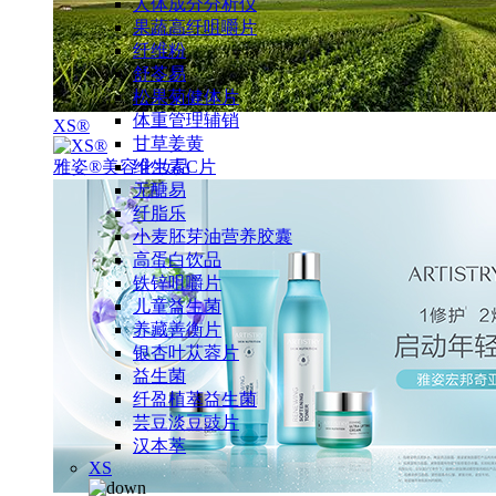
人体成分分析仪
果蔬高纤咀嚼片
纤维粉
舒苓易
松果菊健体片
体重管理辅销
XS®
甘草姜黄
雅姿®美容化妆品
维生素C片
无醣易
纤脂乐
小麦胚芽油营养胶囊
高蛋白饮品
铁锌咀嚼片
儿童益生菌
养藏善衡片
银杏叶苁蓉片
益生菌
纤盈植萃益生菌
芸豆淡豆豉片
汉本萃
XS