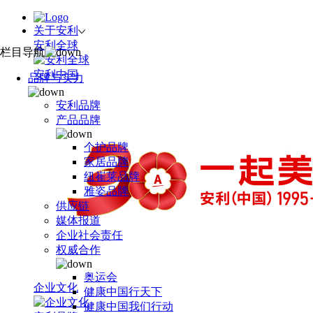
关于安利
安利全球
栏目导航
安利中国
品牌与实力
安利品牌
产品品牌
个护品牌
家居品牌
纽崔莱品牌
雅姿品牌
供应链
媒体报道
企业社会责任
权威合作
奥运会
企业文化
健康中国行天下
健康中国我们行动