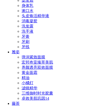
染发霜
身体乳
漱口水
头皮焕活精华液
消毒凝胶
洗发露
洗手液
牙膏
牙刷
牙线
雅姿
弹润紧致面膜
宏邦奇亚臻萃美肌
养颜透亮双效面膜
黄金面霜
精油
小橘灯
滤镜精华
三维御时时光胶囊
卓效美肌玑因14
藤茶