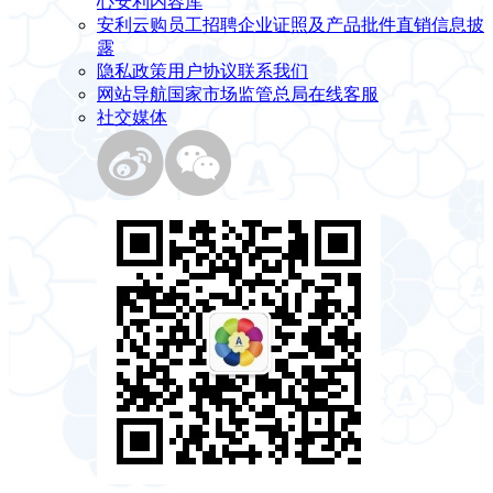
心
安利内容库
安利云购
员工招聘
企业证照及产品批件
直销信息披
露
隐私政策
用户协议
联系我们
网站导航
国家市场监管总局
在线客服
社交媒体