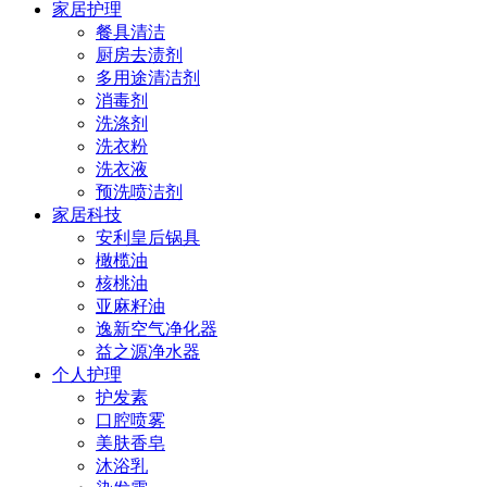
家居护理
餐具清洁
厨房去渍剂
多用途清洁剂
消毒剂
洗涤剂
洗衣粉
洗衣液
预洗喷洁剂
家居科技
安利皇后锅具
橄榄油
核桃油
亚麻籽油
逸新空气净化器
益之源净水器
个人护理
护发素
口腔喷雾
美肤香皂
沐浴乳