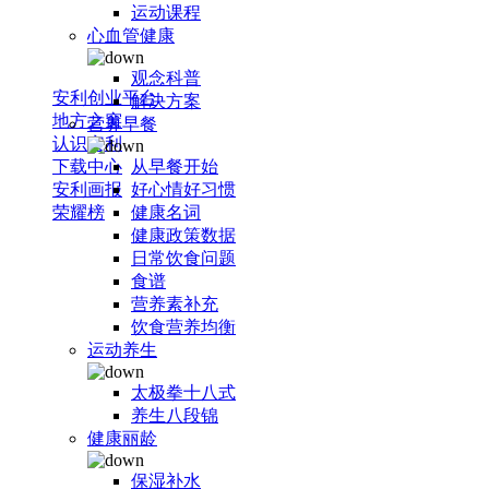
运动课程
心血管健康
观念科普
安利创业平台
解决方案
地方之窗
营养早餐
认识安利
下载中心
从早餐开始
安利画报
好心情好习惯
荣耀榜
健康名词
健康政策数据
日常饮食问题
食谱
营养素补充
饮食营养均衡
运动养生
太极拳十八式
养生八段锦
健康丽龄
保湿补水