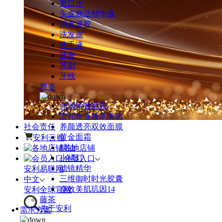
漱口水
头皮焕活精华液
消毒凝胶
洗发露
洗手液
牙膏
牙刷
牙线
雅姿
弹润紧致面膜
宏邦奇亚臻萃美肌
社会责任
养颜透亮双效面膜
黄金面霜
安利云购
精油
各地店铺
小橘灯
会员入口
滤镜精华
安利易联网
三维御时时光胶囊
中文
卓效美肌玑因14
安利全球官网
藤茶
关于安利
需求方案