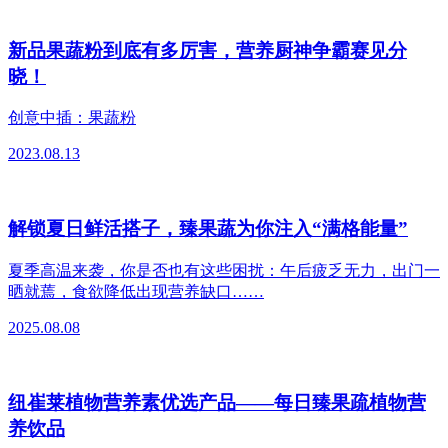
新品果蔬粉到底有多厉害，营养厨神争霸赛见分
晓！
创意中插：果蔬粉
2023.08.13
解锁夏日鲜活搭子，臻果蔬为你注入“满格能量”
夏季高温来袭，你是否也有这些困扰：午后疲乏无力，出门一
晒就蔫，食欲降低出现营养缺口……
2025.08.08
纽崔莱植物营养素优选产品——每日臻果疏植物营
养饮品