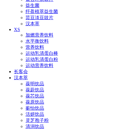
益生菌
纤盈植萃益生菌
芸豆淡豆豉片
汉本萃
XS
加燃营养饮料
水平衡饮料
营养饮料
运动乳清蛋白棒
运动乳清蛋白粉
运动营养饮料
长客会
汉本萃
葆明饮品
葆蔚饮品
葆芯饮品
葆原饮品
蘅怡饮品
活妍饮品
灵芝孢子粉
清润饮品