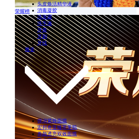
头皮焕活精华液
消毒凝胶
荣耀榜
洗发露
洗手液
牙膏
牙刷
牙线
雅姿
弹润紧致面膜
宏邦奇亚臻萃美肌
养颜透亮双效面膜