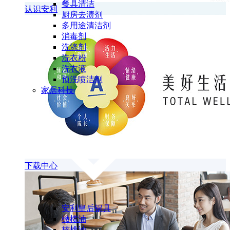
餐具清洁
认识安利
厨房去渍剂
多用途清洁剂
消毒剂
洗涤剂
洗衣粉
洗衣液
预洗喷洁剂
家居科技
下载中心
安利皇后锅具
橄榄油
核桃油