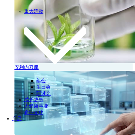
重大活动
安利内容库
年会
生日会
研讨会
成长故事
大健康事业
企业文化
产品