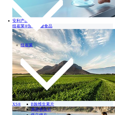
安利产品
纽崔莱®营养保健食品
纽崔莱
XS®
B族维生素片
薄荷香蒜片
倍立健片