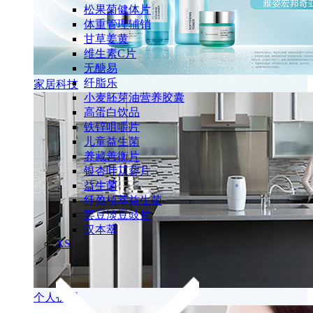
松果菊健体片
体重管理辅销
甘草姜黄
维生素C片
无醣易
纤脂乐
家居科技
小麦胚芽油营养胶囊
高蛋白饮品
铁锌咀嚼片
儿童益生菌
养藏善衡片
银杏叶苁蓉片
益生菌
纤盈植萃益生菌
芸豆淡豆豉片
汉本萃
XS
个人护理