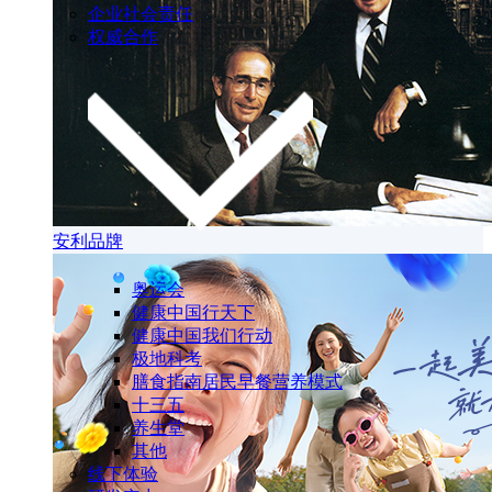
企业社会责任
权威合作
安利品牌
奥运会
健康中国行天下
健康中国我们行动
极地科考
膳食指南居民早餐营养模式
十三五
养生堂
其他
线下体验