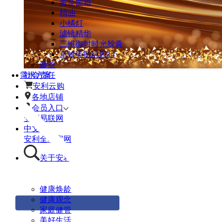
黄金面霜
精油
小橘灯
滤镜精华
三维御时时光胶囊
卓效美肌玑因14
藤茶
需求方案
社会责任
安利云购
各地店铺
会员入口
安利易联网
中文
安利全球官网
关于安利
健康焕龄
健康观念
家庭健管
美好生活