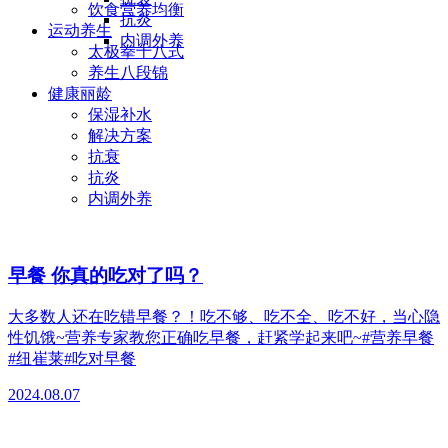
饮食营养均衡
抗炎
运动养生
内调外养
太极拳十八式
养生八段锦
健康丽龄
保湿补水
解决方案
抗衰
抗炎
内调外养
早餐 你真的吃对了吗？
大多数人还在吃错早餐？！吃不够、吃不全、吃不好，当心隐
性饥饿~营养专家教您正确吃早餐，赶紧学起来吧~#营养早餐
#纽崔莱#吃对早餐
2024.08.07