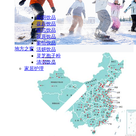
葆明饮品
葆蔚饮品
葆芯饮品
葆原饮品
蘅怡饮品
地方之窗
活妍饮品
灵芝孢子粉
清润饮品
家居护理