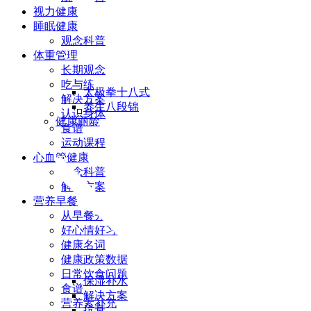
视力健康
睡眠健康
观念科普
体重管理
长期观念
吃与练
太极拳十八式
解决方案
养生八段锦
认识身体
健康丽龄
食谱
运动课程
心血管健康
观念科普
解决方案
营养早餐
从早餐开始
好心情好习惯
健康名词
健康政策数据
日常饮食问题
保湿补水
食谱
解决方案
营养素补充
抗衰