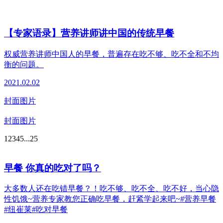
【专家语录】营养讲师讲中国的传统早餐
权威营养讲师中国人的早餐，普遍存在吃不够、吃不全和不均
衡的问题。
2021.02.02
封面图片
封面图片
1
2
3
4
5
...
25
早餐 你真的吃对了吗？
大多数人还在吃错早餐？！吃不够、吃不全、吃不好，当心隐
性饥饿~营养专家教您正确吃早餐，赶紧学起来吧~#营养早餐
#纽崔莱#吃对早餐