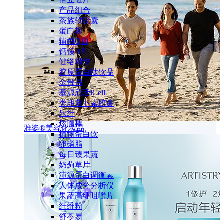
产品组合
茶族软胶囊
蛋白粉
辅酶Q10
钙镁D片
健络精华
胶原蛋白肽饮品
金骨丹
基源欣活iCell
类胡萝卜素胶囊
乐纤
炫腹棒
雅姿®美容化妆品
植物蛋白饮
卵磷脂
每日臻果蔬
奶蓟草片
沛源蛋白调衡素
人体成分分析仪
果蔬高纤咀嚼片
纤维粉
舒苓易