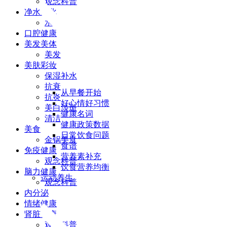
观念科普
净水净化
水
口腔健康
美发美体
美发
美肤彩妆
保湿补水
抗衰
从早餐开始
抗炎
好心情好习惯
美白淡斑
健康名词
清洁
健康政策数据
美食
日常饮食问题
金锅美食
食谱
免疫健康
营养素补充
观念科普
饮食营养均衡
脑力健康
运动养生
观念科普
内分泌
情绪健康
肾脏健康
观念科普