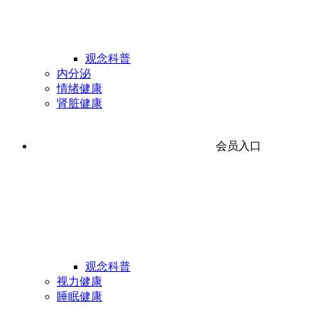
观念科普
内分泌
情绪健康
肾脏健康
会员入口
观念科普
视力健康
睡眠健康