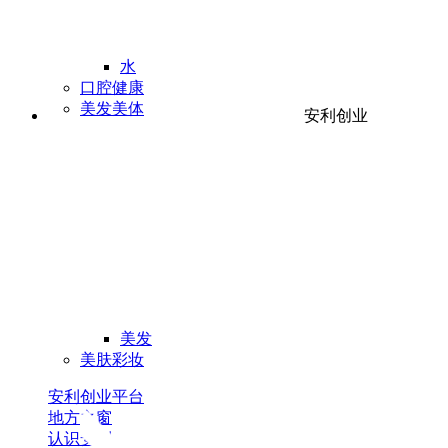
水
口腔健康
美发美体
安利创业
美发
美肤彩妆
安利创业平台
地方之窗
认识安利