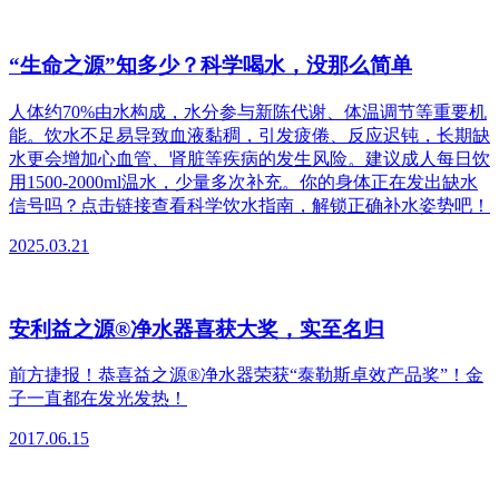
“生命之源”知多少？科学喝水，没那么简单
人体约70%由水构成，水分参与新陈代谢、体温调节等重要机
能。饮水不足易导致血液黏稠，引发疲倦、反应迟钝，长期缺
水更会增加心血管、肾脏等疾病的发生风险。建议成人每日饮
用1500-2000ml温水，少量多次补充。你的身体正在发出缺水
信号吗？点击链接查看科学饮水指南，解锁正确补水姿势吧！
2025.03.21
安利益之源®净水器喜获大奖，实至名归
前方捷报！恭喜益之源®净水器荣获“泰勒斯卓效产品奖”！金
子一直都在发光发热！
2017.06.15