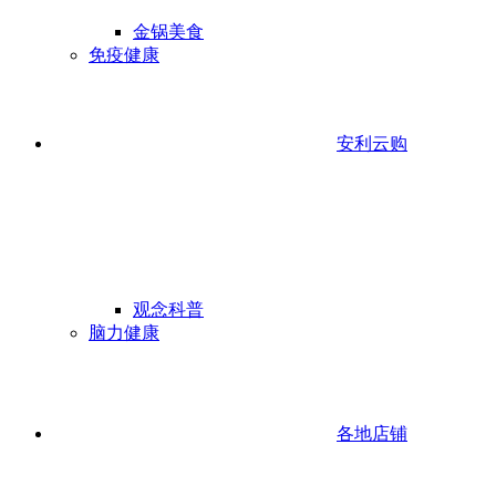
金锅美食
免疫健康
安利云购
观念科普
脑力健康
各地店铺