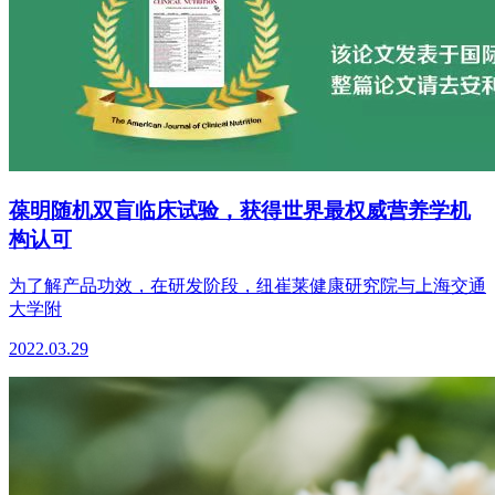
葆明随机双盲临床试验，获得世界最权威营养学机
构认可
为了解产品功效，在研发阶段，纽崔莱健康研究院与上海交通
大学附
2022.03.29