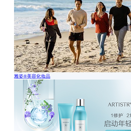
雅姿®美容化妆品