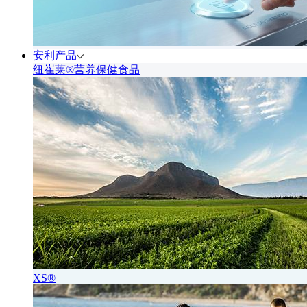
安利产品
纽崔莱®营养保健食品
XS®