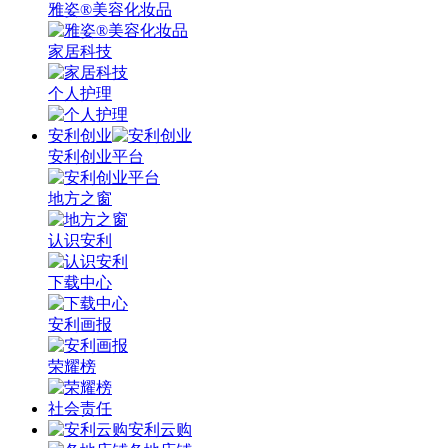
雅姿®美容化妆品
家居科技
个人护理
安利创业
安利创业平台
地方之窗
认识安利
下载中心
安利画报
荣耀榜
社会责任
安利云购