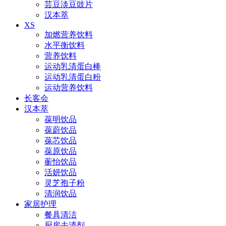
芸豆淡豆豉片
汉本萃
XS
加燃营养饮料
水平衡饮料
营养饮料
运动乳清蛋白棒
运动乳清蛋白粉
运动营养饮料
长客会
汉本萃
葆明饮品
葆蔚饮品
葆芯饮品
葆原饮品
蘅怡饮品
活妍饮品
灵芝孢子粉
清润饮品
家居护理
餐具清洁
厨房去渍剂