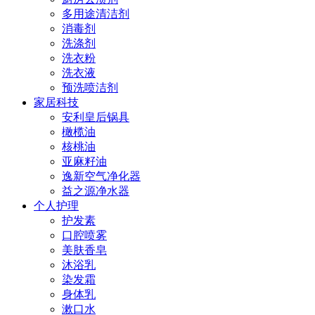
多用途清洁剂
消毒剂
洗涤剂
洗衣粉
洗衣液
预洗喷洁剂
家居科技
安利皇后锅具
橄榄油
核桃油
亚麻籽油
逸新空气净化器
益之源净水器
个人护理
护发素
口腔喷雾
美肤香皂
沐浴乳
染发霜
身体乳
漱口水