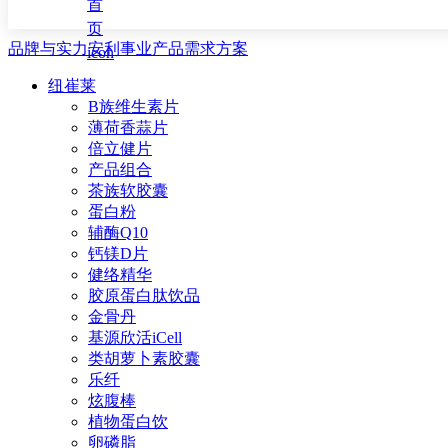
品牌与实力
安利事业
产品
需求方案
纽崔莱
B族维生素片
薄荷香蒜片
倍立健片
产品组合
茶族软胶囊
蛋白粉
辅酶Q10
钙镁D片
健络精华
胶原蛋白肽饮品
金骨丹
基源欣活iCell
类胡萝卜素胶囊
乐纤
炫腹棒
植物蛋白饮
卵磷脂