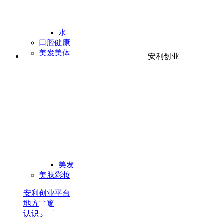
水
口腔健康
美发美体
安利创业
美发
美肤彩妆
安利创业平台
地方之窗
认识安利