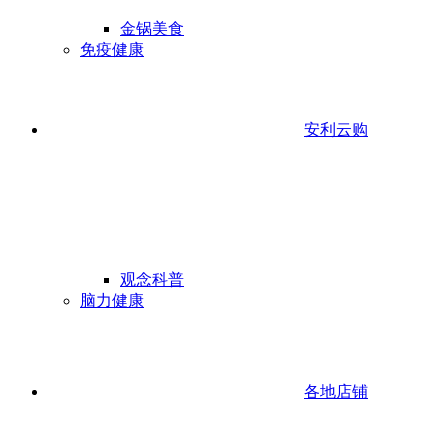
金锅美食
免疫健康
安利云购
观念科普
脑力健康
各地店铺