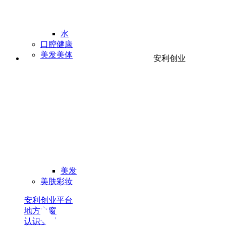
水
口腔健康
美发美体
安利创业
美发
美肤彩妆
安利创业平台
地方之窗
认识安利