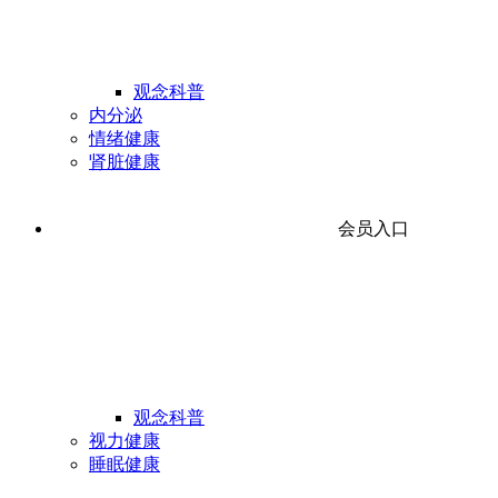
观念科普
内分泌
情绪健康
肾脏健康
会员入口
观念科普
视力健康
睡眠健康