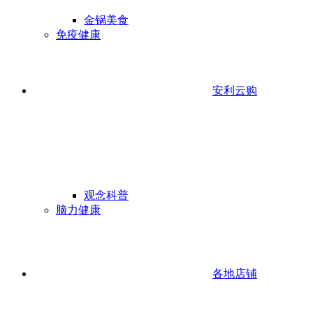
金锅美食
免疫健康
安利云购
观念科普
脑力健康
各地店铺