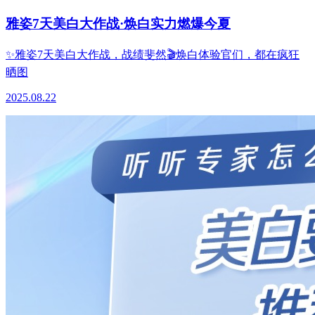
雅姿7天美白大作战·焕白实力燃爆今夏
✨雅姿7天美白大作战，战绩斐然🎬焕白体验官们，都在疯狂
晒图
2025.08.22