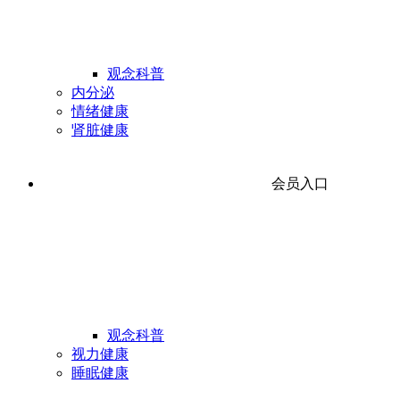
观念科普
内分泌
情绪健康
肾脏健康
会员入口
观念科普
视力健康
睡眠健康