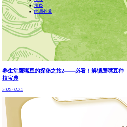
抗炎
内调外养
养生堂鹰嘴豆的探秘之旅2——必看！解锁鹰嘴豆种
植宝典
2025.02.24