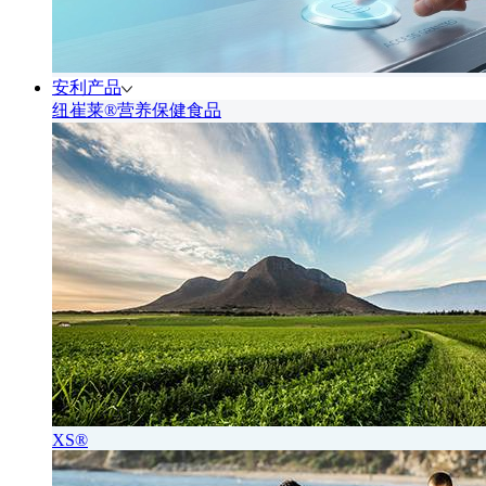
安利产品
纽崔莱®营养保健食品
XS®