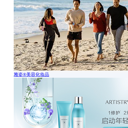
雅姿®美容化妆品