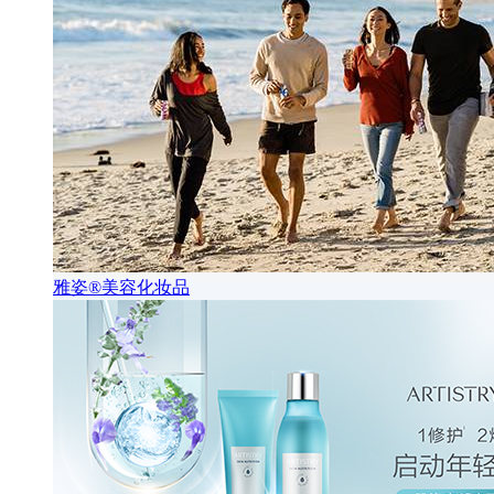
雅姿®美容化妆品