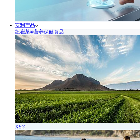
安利产品
纽崔莱®营养保健食品
XS®